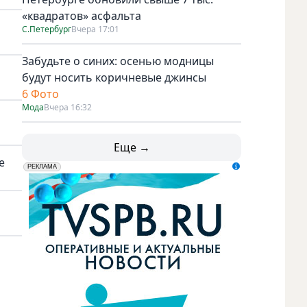
«квадратов» асфальта
С.Петербург
Вчера 17:01
Забудьте о синих: осенью модницы
будут носить коричневые джинсы
6 Фото
Мода
Вчера 16:32
Еще →
е
erid: LdtCK5udn
АО "ГАТР", ИНН: 7841320717
РЕКЛАМА