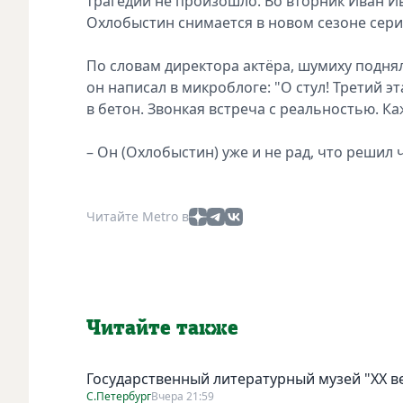
трагедии не произошло. Во вторник Иван И
Охлобыстин снимается в новом сезоне сериа
По словам директора актёра, шумиху подн
он написал в микроблоге: "О стул! Третий э
в бетон. Звонкая встреча с реальностью. Ка
– Он (Охлобыстин) уже и не рад, что решил 
Читайте Metro в
Читайте также
Государственный литературный музей "ХХ 
С.Петербург
Вчера 21:59