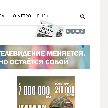
РА ↓
О METRO
ЕЩЕ ↓