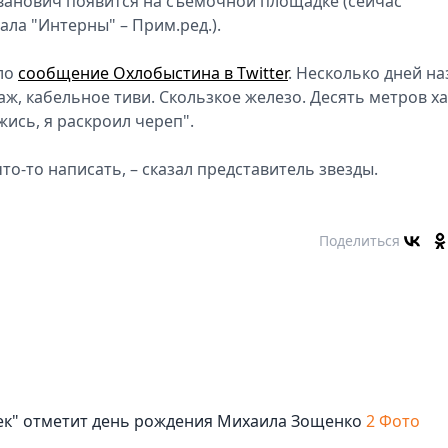
ванович появится на съёмочной площадке (сейчас
ла "Интерны" – Прим.ред.).
яло
сообщение Охлобыстина в Twitter
. Несколько дней на
таж, кабельное тиви. Скользкое железо. Десять метров х
жись, я раскроил череп".
что-то написать, – сказал представитель звезды.
Поделиться
век" отметит день рождения Михаила Зощенко
2 Фото