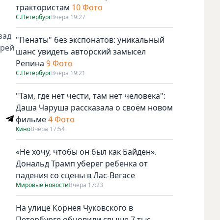
трактористам
10 Фото
С.Петербург
Вчера 19:27
зад
"Пенаты" без экспонатов: уникальный
арей
шанс увидеть авторский замысел
Репина
9 Фото
С.Петербург
Вчера 19:21
"Там, где нет чести, там нет человека":
Даша Чаруша рассказала о своём новом
фильме
4 Фото
Кино
Вчера 17:54
«Не хочу, чтобы он был как Байден».
Дональд Трамп уберег ребенка от
падения со сцены в Лас-Вегасе
Мировые новости
Вчера 17:23
На улице Корнея Чуковского в
Петербурге обновили свыше 7 тыс.