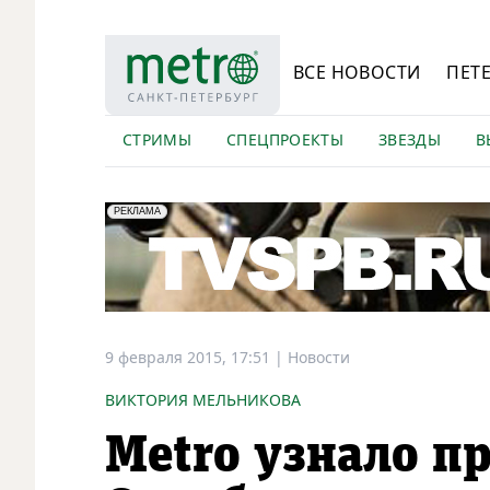
ВСЕ НОВОСТИ
ПЕТ
СТРИМЫ
СПЕЦПРОЕКТЫ
ЗВЕЗДЫ
В
erid: LdtCK5Efv
АО "ГАТР", ИНН: 7841320717
РЕКЛАМА
9 февраля 2015, 17:51
|
Новости
ВИКТОРИЯ МЕЛЬНИКОВА
Metro узнало пр