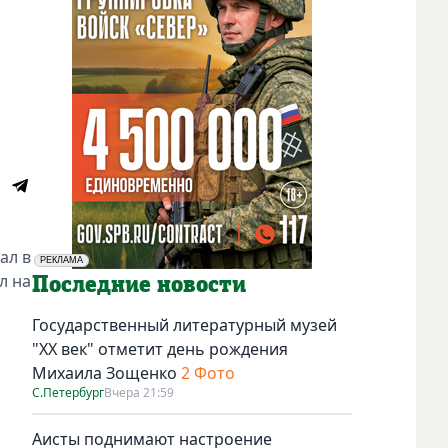
ал в
РЕКЛАМА
л на
Социальная реклама
Последние новости
Государственный литературный музей
"ХХ век" отметит день рождения
Михаила Зощенко
2 Фото
С.Петербург
Вчера 21:59
Аисты поднимают настроение