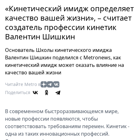
Петербург
«Кинетический имидж определяет
Россия
качество вашей жизни», – считает
Мир
создатель профессии кинетик
Здоровье
Валентин Шишкин
Еда
Туризм
Основатель Школы кинетического имиджа
Мода
Валентин Шишкин поделился с Metronews, как
Театр
кинетический имидж может оказать влияние на
Кино
качество вашей жизни
Афиша
Читайте Metro в
Книги
Поделиться
Выставки
Пресс-
В современном быстроразвивающемся мире,
релизы
новые профессии появляются, чтобы
О
соответствовать требованиям перемен. Кинетик -
Metro
одна из таких инновационных профессий.
Стримы