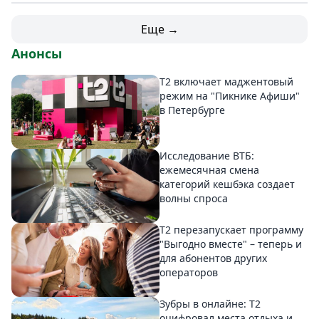
Еще →
Анонсы
Т2 включает маджентовый
режим на "Пикнике Афиши"
в Петербурге
Исследование ВТБ:
ежемесячная смена
категорий кешбэка создает
волны спроса
Т2 перезапускает программу
"Выгодно вместе" – теперь и
для абонентов других
операторов
Зубры в онлайне: Т2
оцифровал места отдыха и