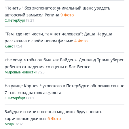
"Пенаты" без экспонатов: уникальный шанс увидеть
авторский замысел Репина
9 Фото
С.Петербург
19:21
"Там, где нет чести, там нет человека": Даша Чаруша
рассказала о своём новом фильме
4 Фото
Кино
17:54
«Не хочу, чтобы он был как Байден». Дональд Трамп уберег
ребенка от падения со сцены в Лас-Вегасе
Мировые новости
17:23
На улице Корнея Чуковского в Петербурге обновили свыше
7 тыс. «квадратов» асфальта
С.Петербург
17:01
Забудьте о синих: осенью модницы будут носить
коричневые джинсы
6 Фото
Мода
16:32