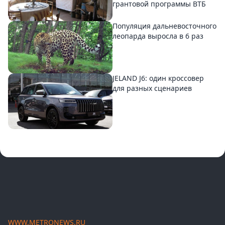
грантовой программы ВТБ
Популяция дальневосточного
леопарда выросла в 6 раз
JELAND J6: один кроссовер
для разных сценариев
WWW.METRONEWS.RU