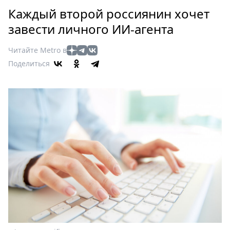
Петербург
Каждый второй россиянин хочет
Россия
завести личного ИИ-агента
Мир
Здоровье
Читайте Metro в
Еда
Поделиться
Туризм
Мода
Театр
Кино
Афиша
Книги
Выставки
Пресс-
релизы
О
Metro
Стримы