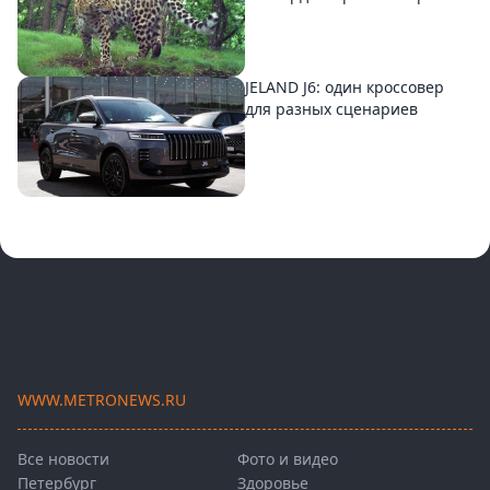
JELAND J6: один кроссовер
для разных сценариев
WWW.METRONEWS.RU
Все новости
Фото и видео
Петербург
Здоровье