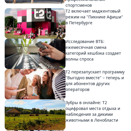
спортсменов
Т2 включает маджентовый
режим на "Пикнике Афиши"
в Петербурге
Исследование ВТБ:
ежемесячная смена
категорий кешбэка создает
волны спроса
Т2 перезапускает программу
"Выгодно вместе" – теперь и
для абонентов других
операторов
Зубры в онлайне: Т2
оцифровал места отдыха и
наблюдения за дикими
животными в Ленобласти