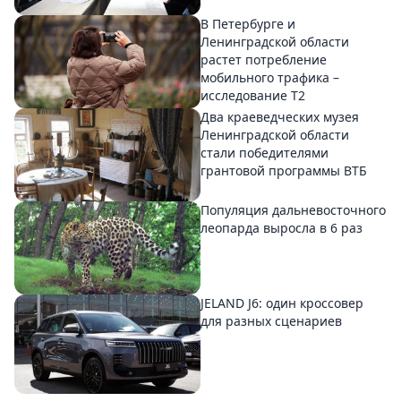
В Петербурге и
Ленинградской области
растет потребление
мобильного трафика –
исследование T2
Два краеведческих музея
Ленинградской области
стали победителями
грантовой программы ВТБ
Популяция дальневосточного
леопарда выросла в 6 раз
JELAND J6: один кроссовер
для разных сценариев