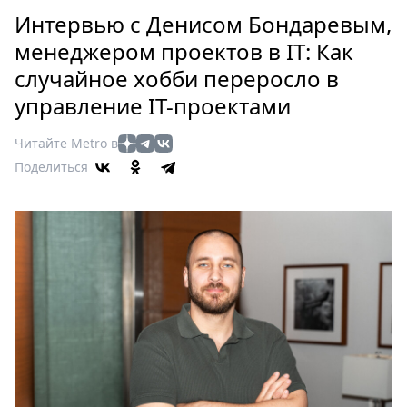
Петербург
Интервью с Денисом Бондаревым,
Россия
менеджером проектов в IT: Как
Мир
случайное хобби переросло в
Здоровье
управление IT-проектами
Еда
Туризм
Читайте Metro в
Мода
Поделиться
Театр
Кино
Афиша
Книги
Выставки
Пресс-
релизы
О
Metro
Стримы