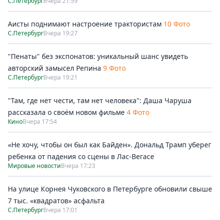
С.Петербург
Вчера 21:59
Аисты поднимают настроение трактористам
10 Фото
С.Петербург
Вчера 19:27
"Пенаты" без экспонатов: уникальный шанс увидеть
авторский замысел Репина
9 Фото
С.Петербург
Вчера 19:21
"Там, где нет чести, там нет человека": Даша Чаруша
рассказала о своём новом фильме
4 Фото
Кино
Вчера 17:54
«Не хочу, чтобы он был как Байден». Дональд Трамп уберег
ребенка от падения со сцены в Лас-Вегасе
Мировые новости
Вчера 17:23
На улице Корнея Чуковского в Петербурге обновили свыше
7 тыс. «квадратов» асфальта
С.Петербург
Вчера 17:01