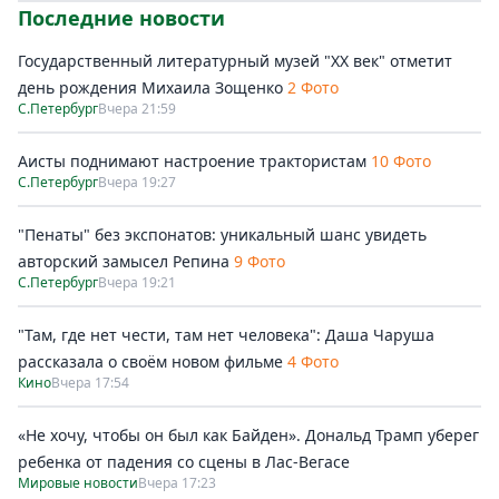
Последние новости
Государственный литературный музей "ХХ век" отметит
день рождения Михаила Зощенко
2 Фото
С.Петербург
Вчера 21:59
Аисты поднимают настроение трактористам
10 Фото
С.Петербург
Вчера 19:27
"Пенаты" без экспонатов: уникальный шанс увидеть
авторский замысел Репина
9 Фото
С.Петербург
Вчера 19:21
"Там, где нет чести, там нет человека": Даша Чаруша
рассказала о своём новом фильме
4 Фото
Кино
Вчера 17:54
«Не хочу, чтобы он был как Байден». Дональд Трамп уберег
ребенка от падения со сцены в Лас-Вегасе
Мировые новости
Вчера 17:23