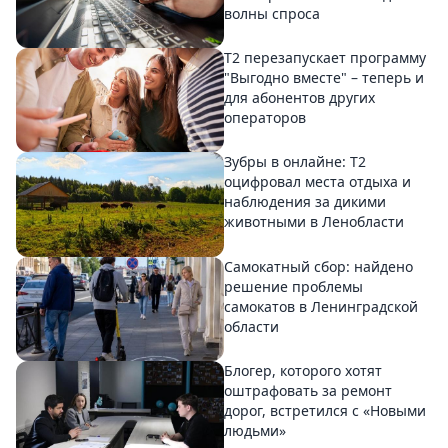
волны спроса
Т2 перезапускает программу
"Выгодно вместе" – теперь и
для абонентов других
операторов
Зубры в онлайне: Т2
оцифровал места отдыха и
наблюдения за дикими
животными в Ленобласти
Самокатный сбор: найдено
решение проблемы
самокатов в Ленинградской
области
Блогер, которого хотят
оштрафовать за ремонт
дорог, встретился с «Новыми
людьми»