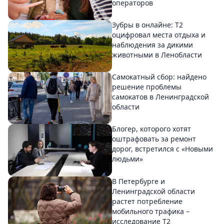
операторов
Зубры в онлайне: Т2
оцифровал места отдыха и
наблюдения за дикими
животными в Ленобласти
Самокатный сбор: найдено
решение проблемы
самокатов в Ленинградской
области
Блогер, которого хотят
оштрафовать за ремонт
дорог, встретился с «Новыми
людьми»
В Петербурге и
Ленинградской области
растет потребление
мобильного трафика –
исследование T2