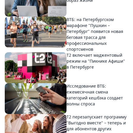
образ жизни
ВТБ: на Петербургском
марафоне "Пушкин –
Петербург" появится новая
беговая трасса для
профессиональных
спортсменов
Т2 включает маджентовый
режим на "Пикнике Афиши"
в Петербурге
Исследование ВТБ:
ежемесячная смена
категорий кешбэка создает
волны спроса
Т2 перезапускает программу
"Выгодно вместе" – теперь и
для абонентов других