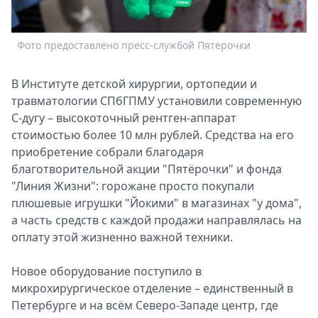
Спецпроекты
Звезды
Фото предоставлено пресс-службой Пятерочки
Ф
Выборы
2026
В Институте детской хирургии, ортопедии и
Скачай
травматологии СПбГПМУ установили современную
Metro
С-дугу – высокоточный рентген-аппарат
стоимостью более 10 млн рублей. Средства на его
приобретение собрали благодаря
благотворительной акции "Пятёрочки" и фонда
"Линия Жизни": горожане просто покупали
плюшевые игрушки "Йокими" в магазинах "у дома",
а часть средств с каждой продажи направлялась на
оплату этой жизненно важной техники.
Новое оборудование поступило в
микрохирургическое отделение – единственный в
Петербурге и на всём Северо-Западе центр, где