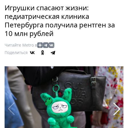
Петербург
Игрушки спасают жизни:
Россия
педиатрическая клиника
Мир
Петербурга получила рентген за
Здоровье
10 млн рублей
Еда
Туризм
Читайте Metro в
Мода
Поделиться
Театр
Кино
Афиша
Книги
Выставки
Пресс-
релизы
О
Metro
Стримы