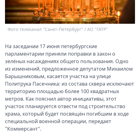
Спецпроекты
Звезды
Выборы
2026
Фото телеканал "Санкт-Петербург" / АО "ГАТР"
Скачай
Metro
На заседании 17 июня петербургские
парламентарии приняли поправки в закон о
зелёных насаждениях общего пользования. Одно
из изменений, предложенное депутатом Михаилом
Барышниковым, касается участка на улице
Политрука Пасечника: из состава сквера исключают
территорию площадью более 100 квадратных
метров. Как пояснил автор инициативы, этот
участок планируется отвести под строительство
храма, который будет посвящён погибшим в ходе
специальной военной операции, передает
"Коммерсант".