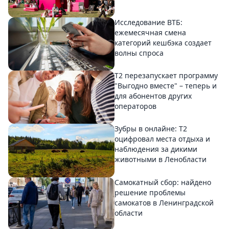
Исследование ВТБ:
ежемесячная смена
категорий кешбэка создает
волны спроса
Т2 перезапускает программу
"Выгодно вместе" – теперь и
для абонентов других
операторов
Зубры в онлайне: Т2
оцифровал места отдыха и
наблюдения за дикими
животными в Ленобласти
Самокатный сбор: найдено
решение проблемы
самокатов в Ленинградской
области