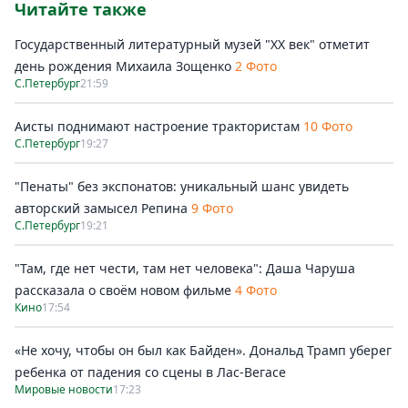
Читайте также
Государственный литературный музей "ХХ век" отметит
день рождения Михаила Зощенко
2 Фото
С.Петербург
21:59
Аисты поднимают настроение трактористам
10 Фото
С.Петербург
19:27
"Пенаты" без экспонатов: уникальный шанс увидеть
авторский замысел Репина
9 Фото
С.Петербург
19:21
"Там, где нет чести, там нет человека": Даша Чаруша
рассказала о своём новом фильме
4 Фото
Кино
17:54
«Не хочу, чтобы он был как Байден». Дональд Трамп уберег
ребенка от падения со сцены в Лас-Вегасе
Мировые новости
17:23