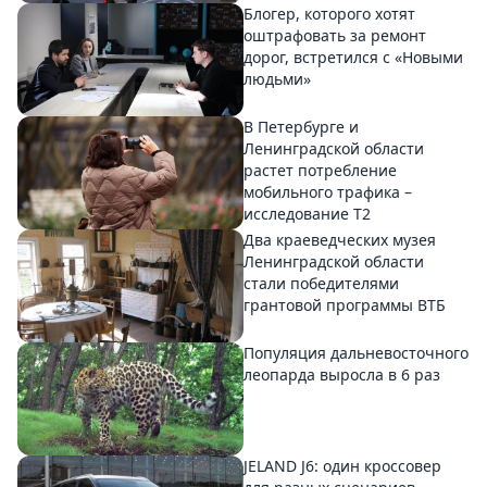
Блогер, которого хотят
оштрафовать за ремонт
дорог, встретился с «Новыми
людьми»
В Петербурге и
Ленинградской области
растет потребление
мобильного трафика –
исследование T2
Два краеведческих музея
Ленинградской области
стали победителями
грантовой программы ВТБ
Популяция дальневосточного
леопарда выросла в 6 раз
JELAND J6: один кроссовер