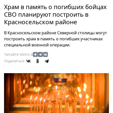
Петербург
Храм в память о погибших бойцах
Россия
СВО планируют построить в
Мир
Красносельском районе
Здоровье
Еда
В Красносельском районе Северной столицы могут
Туризм
построить храм в память о погибших участниках
Мода
специальной военной операции.
Театр
Читайте Metro в
Кино
Поделиться
Афиша
Книги
Выставки
Пресс-
релизы
О
Metro
Стримы