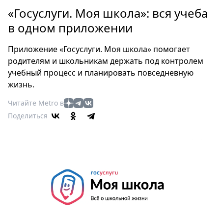
Петербург
«Госуслуги. Моя школа»: вся учеба
Россия
в одном приложении
Мир
Здоровье
Приложение «Госуслуги. Моя школа» помогает
Еда
родителям и школьникам держать под контролем
Туризм
учебный процесс и планировать повседневную
Мода
жизнь.
Театр
Читайте Metro в
Кино
Поделиться
Афиша
Книги
Выставки
Пресс-
релизы
О
Metro
Стримы