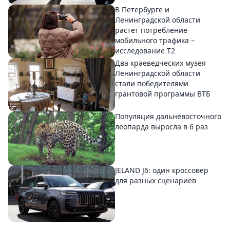
В Петербурге и
Ленинградской области
растет потребление
мобильного трафика –
исследование T2
Два краеведческих музея
Ленинградской области
стали победителями
грантовой программы ВТБ
Популяция дальневосточного
леопарда выросла в 6 раз
JELAND J6: один кроссовер
для разных сценариев