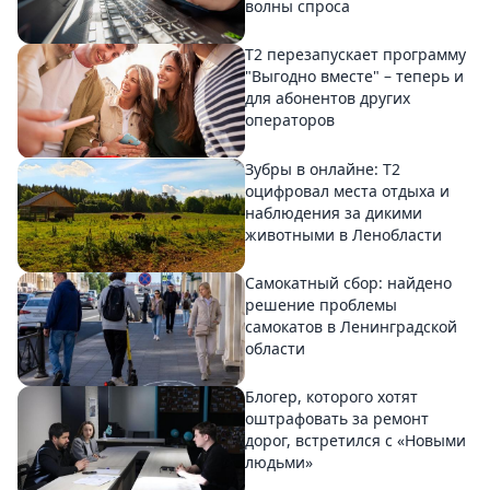
волны спроса
Т2 перезапускает программу
"Выгодно вместе" – теперь и
для абонентов других
операторов
Зубры в онлайне: Т2
оцифровал места отдыха и
наблюдения за дикими
животными в Ленобласти
Самокатный сбор: найдено
решение проблемы
самокатов в Ленинградской
области
Блогер, которого хотят
оштрафовать за ремонт
дорог, встретился с «Новыми
людьми»