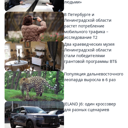
людьми»
В Петербурге и
Ленинградской области
растет потребление
мобильного трафика –
исследование T2
Два краеведческих музея
Ленинградской области
стали победителями
грантовой программы ВТБ
Популяция дальневосточного
леопарда выросла в 6 раз
JELAND J6: один кроссовер
для разных сценариев