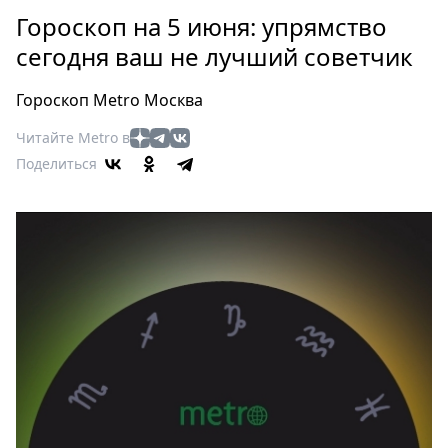
Петербург
Гороскоп на 5 июня: упрямство
Россия
сегодня ваш не лучший советчик
Мир
Здоровье
Гороскоп Metro Москва
Еда
Читайте Metro в
Туризм
Поделиться
Мода
Театр
Кино
Афиша
Книги
Выставки
Пресс-
релизы
О
Metro
Стримы