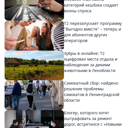
категорий кешбэка создает
волны спроса
Т2 перезапускает программу
"Выгодно вместе" – теперь и
для абонентов других
операторов
Зубры в онлайне: Т2
оцифровал места отдыха и
наблюдения за дикими
животными в Ленобласти
Самокатный сбор: найдено
решение проблемы
самокатов в Ленинградской
области
Блогер, которого хотят
оштрафовать за ремонт
дорог, встретился с «Новыми