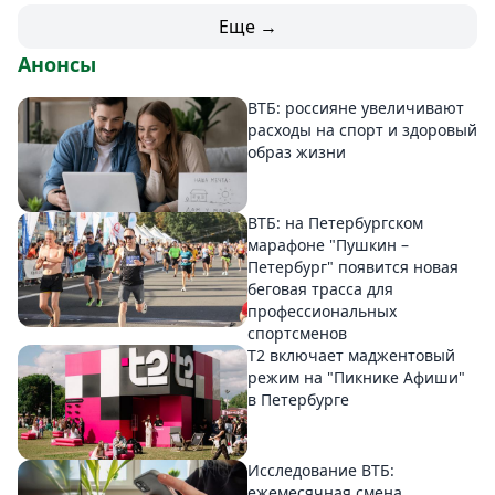
Еще →
Анонсы
ВТБ: россияне увеличивают
расходы на спорт и здоровый
образ жизни
ВТБ: на Петербургском
марафоне "Пушкин –
Петербург" появится новая
беговая трасса для
профессиональных
спортсменов
Т2 включает маджентовый
режим на "Пикнике Афиши"
в Петербурге
Исследование ВТБ:
ежемесячная смена