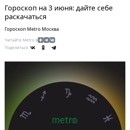
Петербург
Гороскоп на 3 июня: дайте себе
Россия
раскачаться
Мир
Здоровье
Гороскоп Metro Москва
Еда
Читайте Metro в
Туризм
Поделиться
Мода
Театр
Кино
Афиша
Книги
Выставки
Пресс-
релизы
О
Metro
Стримы