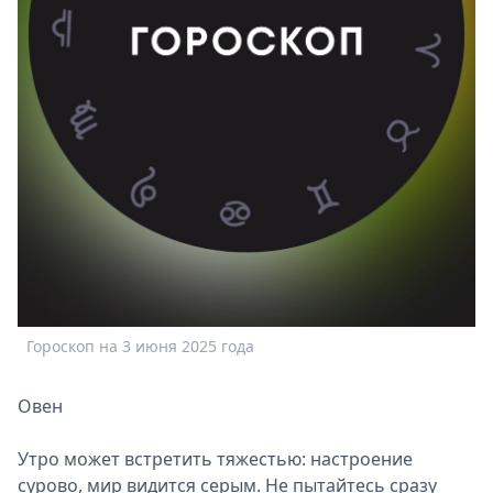
Спецпроекты
Звезды
Выборы
2026
Скачай
Metro
Гороскоп на 3 июня 2025 года
Овен
Утро может встретить тяжестью: настроение
сурово, мир видится серым. Не пытайтесь сразу