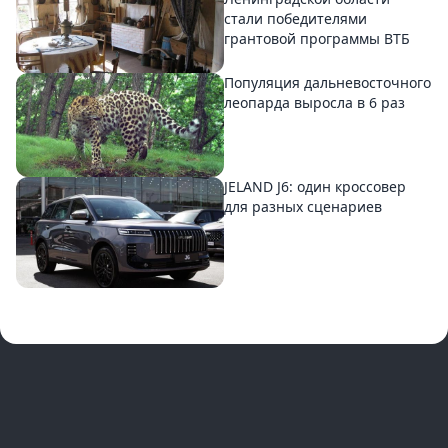
стали победителями
грантовой программы ВТБ
Популяция дальневосточного
леопарда выросла в 6 раз
JELAND J6: один кроссовер
для разных сценариев