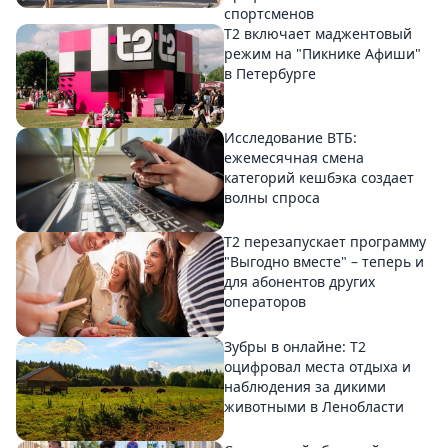
спортсменов
Т2 включает маджентовый
режим на "Пикнике Афиши"
в Петербурге
Исследование ВТБ:
ежемесячная смена
категорий кешбэка создает
волны спроса
Т2 перезапускает программу
"Выгодно вместе" – теперь и
для абонентов других
операторов
Зубры в онлайне: Т2
оцифровал места отдыха и
наблюдения за дикими
животными в Ленобласти