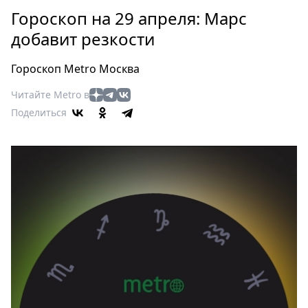
Петербург
Гороскоп на 29 апреля: Марс
Россия
добавит резкости
Мир
Здоровье
Гороскоп Metro Москва
Еда
Читайте Metro в
Туризм
Поделиться
Мода
Театр
Кино
Афиша
Книги
Выставки
Пресс-
релизы
О
Metro
Стримы