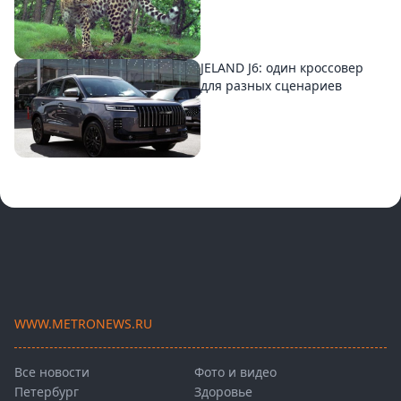
JELAND J6: один кроссовер
для разных сценариев
WWW.METRONEWS.RU
Все новости
Фото и видео
Петербург
Здоровье