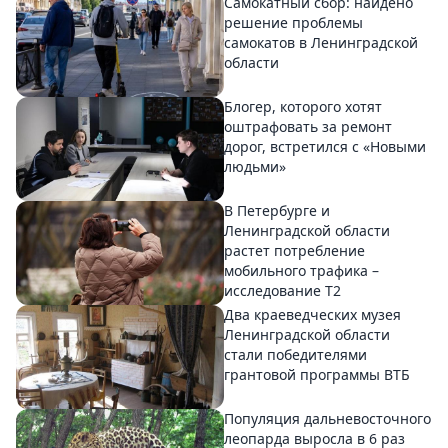
Самокатный сбор: найдено
решение проблемы
самокатов в Ленинградской
области
Блогер, которого хотят
оштрафовать за ремонт
дорог, встретился с «Новыми
людьми»
В Петербурге и
Ленинградской области
растет потребление
мобильного трафика –
исследование T2
Два краеведческих музея
Ленинградской области
стали победителями
грантовой программы ВТБ
Популяция дальневосточного
леопарда выросла в 6 раз