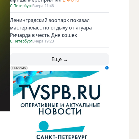
С.Петербург
Вчера 21:48
Ленинградский зоопарк показал
мастер-класс по отдыху от ягуара
Ричарда в честь Дня кошек
С.Петербург
Вчера 19:23
Еще →
erid: LdtCK5udn
АО "ГАТР", ИНН: 7841320717
РЕКЛАМА