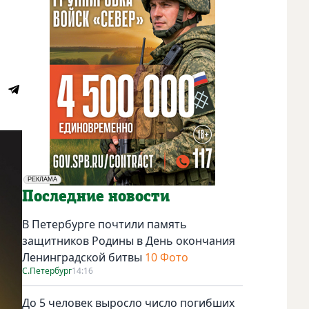
РЕКЛАМА
Социальная реклама
Последние новости
В Петербурге почтили память
защитников Родины в День окончания
Ленинградской битвы
10 Фото
С.Петербург
14:16
До 5 человек выросло число погибших