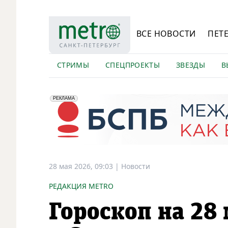
ВСЕ НОВОСТИ
ПЕТ
СТРИМЫ
СПЕЦПРОЕКТЫ
ЗВЕЗДЫ
В
erid: 2VfnxyFybV5
ПАО "Банк "Санкт-Петербург", ИНН: 7831000027
РЕКЛАМА
28 мая 2026, 09:03
|
Новости
РЕДАКЦИЯ METRO
Гороскоп на 28