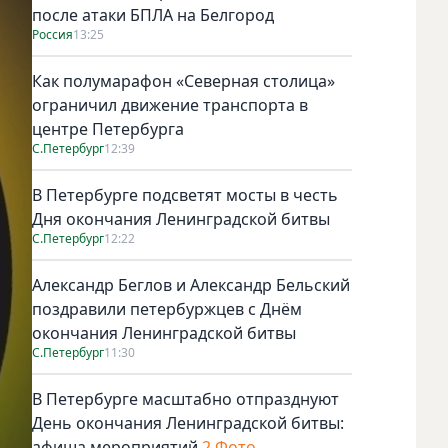
после атаки БПЛА на Белгород
Россия
13:25
Как полумарафон «Северная столица»
ограничил движение транспорта в
центре Петербурга
С.Петербург
12:39
В Петербурге подсветят мосты в честь
Дня окончания Ленинградской битвы
С.Петербург
12:22
Александр Беглов и Александр Бельский
поздравили петербуржцев с Днём
окончания Ленинградской битвы
С.Петербург
11:30
В Петербурге масштабно отпразднуют
День окончания Ленинградской битвы:
афиша мероприятий
2 Фото