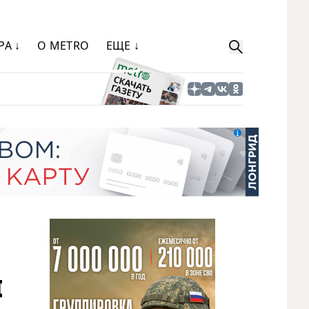
РА ↓
О METRO
ЕЩЕ ↓
я