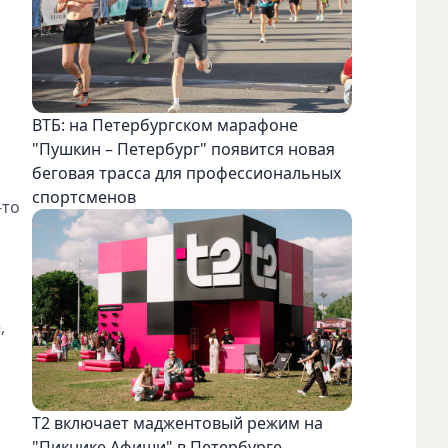
ВТБ: на Петербургском марафоне
"Пушкин – Петербург" появится новая
беговая трасса для профессиональных
спортсменов
-то
,
Т2 включает маджентовый режим на
"Пикнике Афиши" в Петербурге