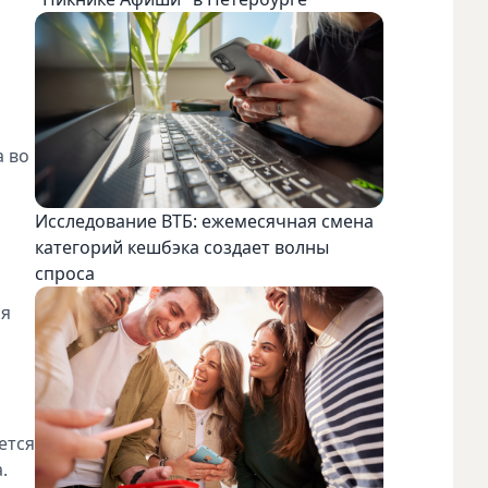
а во
Исследование ВТБ: ежемесячная смена
категорий кешбэка создает волны
спроса
ня
ется
.