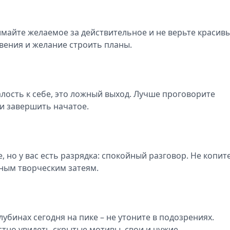
майте желаемое за действительное и не верьте красив
вения и желание строить планы.
алость к себе, это ложный выход. Лучше проговорите
 и завершить начатое.
но у вас есть разрядка: спокойный разговор. Не копите
тным творческим затеям.
убинах сегодня на пике – не утоните в подозрениях.
тно увидеть скрытые мотивы, свои и чужие.