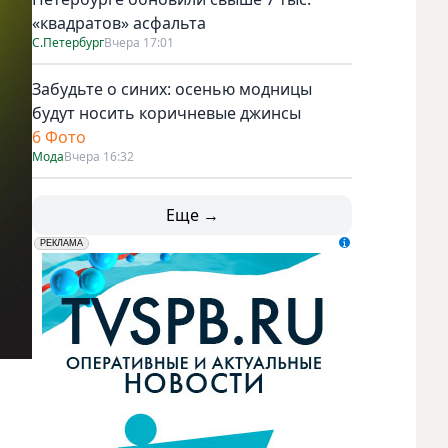
«квадратов» асфальта
С.Петербург
Вчера 17:01
Забудьте о синих: осенью модницы
будут носить коричневые джинсы
6 Фото
Мода
Вчера 16:32
Еще →
erid: LdtCK5udn
АО "ГАТР", ИНН: 7841320717
РЕКЛАМА