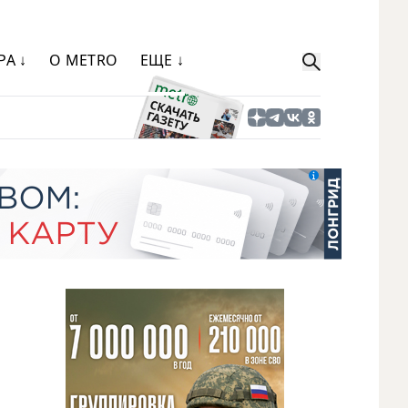
РА ↓
О METRO
ЕЩЕ ↓