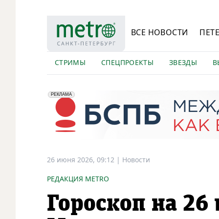
ВСЕ НОВОСТИ
ПЕТ
СТРИМЫ
СПЕЦПРОЕКТЫ
ЗВЕЗДЫ
В
erid: 2VfnxyFybV5
ПАО "Банк "Санкт-Петербург", ИНН: 7831000027
РЕКЛАМА
26 июня 2026, 09:12
|
Новости
РЕДАКЦИЯ METRO
Гороскоп на 26