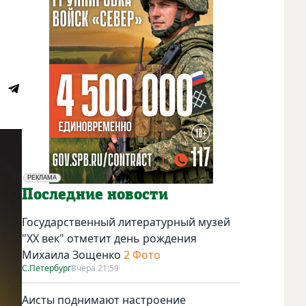
РЕКЛАМА
Социальная реклама
Последние новости
Государственный литературный музей
"ХХ век" отметит день рождения
Михаила Зощенко
2 Фото
С.Петербург
Вчера 21:59
Аисты поднимают настроение