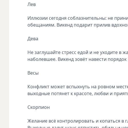
Лев
Иллюзии сегодня соблазнительны: не прини
обещаниям. Викенд подарит прилив вдохно
Дева
Не заглушайте стресс едой и не уходите в ж
наболевшее. Викенд зовёт навести порядок
Весы
Конфликт может вспыхнуть на ровном месте, 
выходные потянет к красоте, любви и прия
Скорпион
Желание всё контролировать и копаться в гл
Выходные дадут шанс отпустить обиды и чес