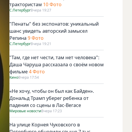
трактористам
10 Фото
С.Петербург
Вчера 19:27
"Пенаты" без экспонатов: уникальный
шанс увидеть авторский замысел
Репина
9 Фото
С.Петербург
Вчера 19:21
"Там, где нет чести, там нет человека":
Даша Чаруша рассказала о своём новом
фильме
4 Фото
Кино
Вчера 17:54
«Не хочу, чтобы он был как Байден».
Дональд Трамп уберег ребенка от
падения со сцены в Лас-Вегасе
Мировые новости
Вчера 17:23
На улице Корнея Чуковского в
Петербурге обновили свыше 7 тыс.