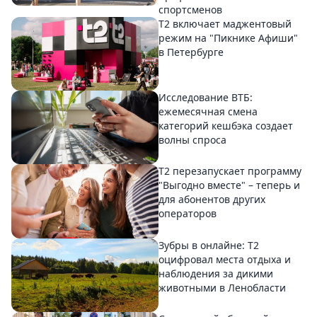
спортсменов
Т2 включает маджентовый
режим на "Пикнике Афиши"
в Петербурге
Исследование ВТБ:
ежемесячная смена
категорий кешбэка создает
волны спроса
Т2 перезапускает программу
"Выгодно вместе" – теперь и
для абонентов других
операторов
Зубры в онлайне: Т2
оцифровал места отдыха и
наблюдения за дикими
животными в Ленобласти