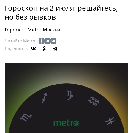
Петербург
Гороскоп на 2 июля: решайтесь,
Россия
но без рывков
Мир
Здоровье
Гороскоп Metro Москва
Еда
Читайте Metro в
Туризм
Поделиться
Мода
Театр
Кино
Афиша
Книги
Выставки
Пресс-
релизы
О
Metro
Стримы