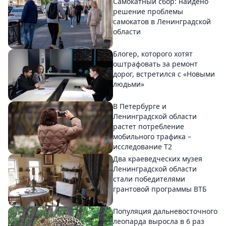
Самокатный сбор: найдено
решение проблемы
самокатов в Ленинградской
области
Блогер, которого хотят
оштрафовать за ремонт
дорог, встретился с «Новыми
людьми»
В Петербурге и
Ленинградской области
растет потребление
мобильного трафика –
исследование T2
Два краеведческих музея
Ленинградской области
стали победителями
грантовой программы ВТБ
Популяция дальневосточного
леопарда выросла в 6 раз