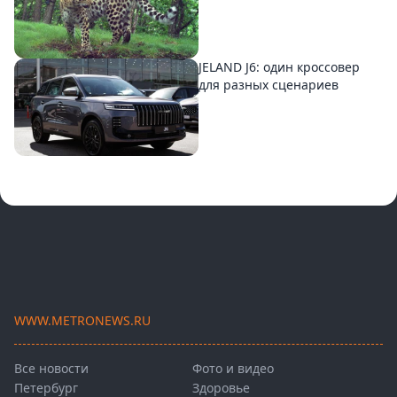
JELAND J6: один кроссовер
для разных сценариев
WWW.METRONEWS.RU
Все новости
Фото и видео
Петербург
Здоровье