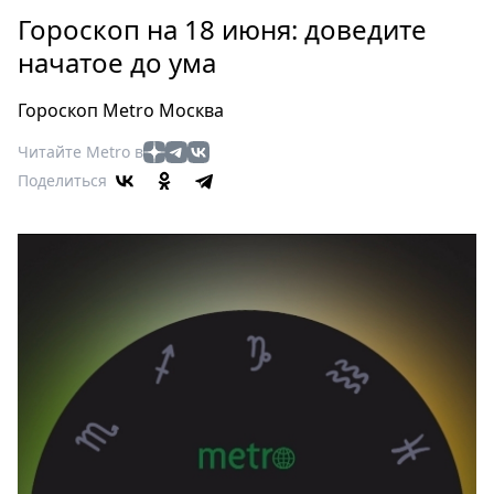
Петербург
Гороскоп на 18 июня: доведите
Россия
начатое до ума
Мир
Здоровье
Гороскоп Metro Москва
Еда
Читайте Metro в
Туризм
Поделиться
Мода
Театр
Кино
Афиша
Книги
Выставки
Пресс-
релизы
О
Metro
Стримы