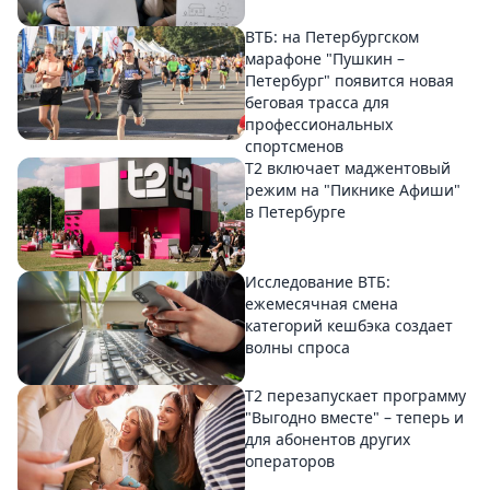
ВТБ: на Петербургском
марафоне "Пушкин –
Петербург" появится новая
беговая трасса для
профессиональных
спортсменов
Т2 включает маджентовый
режим на "Пикнике Афиши"
в Петербурге
Исследование ВТБ:
ежемесячная смена
категорий кешбэка создает
волны спроса
Т2 перезапускает программу
"Выгодно вместе" – теперь и
для абонентов других
операторов