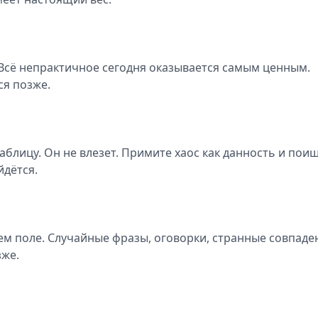
 Всё непрактичное сегодня оказывается самым ценным.
ся позже.
аблицу. Он не влезет. Примите хаос как данность и пои
йдётся.
ем поле. Случайные фразы, оговорки, странные совпаде
зже.