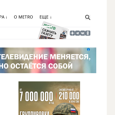
РА ↓
О METRO
ЕЩЕ ↓