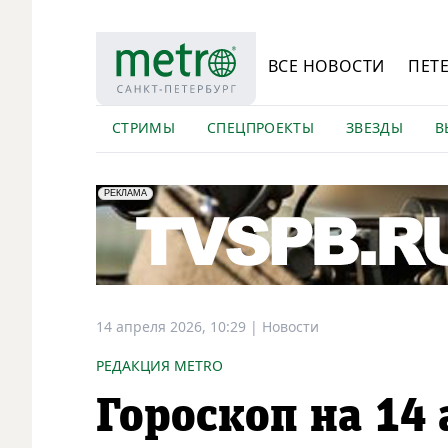
ВСЕ НОВОСТИ
ПЕТ
СТРИМЫ
СПЕЦПРОЕКТЫ
ЗВЕЗДЫ
В
erid: LdtCK5Efv
АО "ГАТР", ИНН: 7841320717
РЕКЛАМА
14 апреля 2026, 10:29
|
Новости
РЕДАКЦИЯ METRO
Гороскоп на 14 