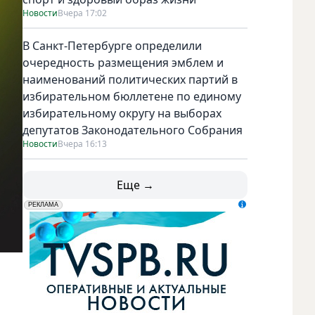
Новости
Вчера 17:02
В Санкт-Петербурге определили
очередность размещения эмблем и
наименований политических партий в
избирательном бюллетене по единому
избирательному округу на выборах
депутатов Законодательного Собрания
Новости
Вчера 16:13
Еще →
erid: LdtCK5udn
АО "ГАТР", ИНН: 7841320717
РЕКЛАМА