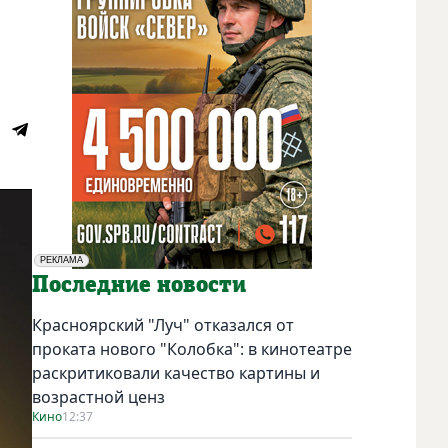
РЕКЛАМА
Социальная реклама
Последние новости
Красноярский "Луч" отказался от
проката нового "Колобка": в кинотеатре
раскритиковали качество картины и
возрастной ценз
Кино
12:37