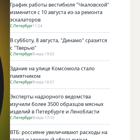
График работы вестибюля "Чкаловской"
изменится с 10 августа из-за ремонта
эскалаторов
С.Петербург
11:24
В субботу, 8 августа, "Динамо" сразится
с "Тверью"
С.Петербург
Вчера 19:03
Здание на улице Комсомола стало
памятником
С.Петербург
Вчера 18:57
Эксперты надзорного ведомства
изучили более 3500 образцов мясных
изделий в Петербурге и Ленобласти
С.Петербург
Вчера 17:10
ВТБ: россияне увеличивают расходы на
спорт и здоровый образ жизни