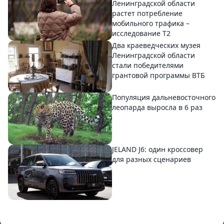
Ленинградской области
растет потребление
мобильного трафика –
исследование T2
Два краеведческих музея
Ленинградской области
стали победителями
грантовой программы ВТБ
Популяция дальневосточного
леопарда выросла в 6 раз
JELAND J6: один кроссовер
для разных сценариев