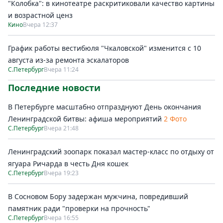
"Колобка": в кинотеатре раскритиковали качество картины
и возрастной ценз
Кино
Вчера 12:37
График работы вестибюля "Чкаловской" изменится с 10
августа из-за ремонта эскалаторов
С.Петербург
Вчера 11:24
Последние новости
В Петербурге масштабно отпразднуют День окончания
Ленинградской битвы: афиша мероприятий
2 Фото
С.Петербург
Вчера 21:48
Ленинградский зоопарк показал мастер-класс по отдыху от
ягуара Ричарда в честь Дня кошек
С.Петербург
Вчера 19:23
В Сосновом Бору задержан мужчина, повредивший
памятник ради "проверки на прочность"
С.Петербург
Вчера 16:55