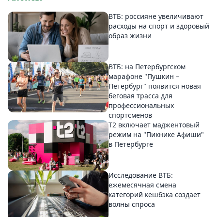
ВТБ: россияне увеличивают
расходы на спорт и здоровый
образ жизни
ВТБ: на Петербургском
марафоне "Пушкин –
Петербург" появится новая
беговая трасса для
профессиональных
спортсменов
Т2 включает маджентовый
режим на "Пикнике Афиши"
в Петербурге
Исследование ВТБ:
ежемесячная смена
категорий кешбэка создает
волны спроса