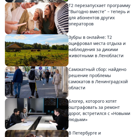
Т2 перезапускает программу
"Выгодно вместе" – теперь и
для абонентов других
операторов
Зубры в онлайне: Т2
оцифровал места отдыха и
наблюдения за дикими
животными в Ленобласти
Самокатный сбор: найдено
решение проблемы
самокатов в Ленинградской
области
Блогер, которого хотят
оштрафовать за ремонт
дорог, встретился с «Новыми
людьми»
В Петербурге и