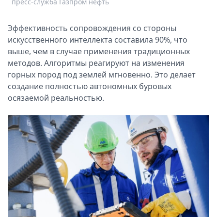
пресс-служба Газпром нефть
п
Спецпроекты
Звезды
Эффективность сопровождения со стороны
Выборы
искусственного интеллекта составила 90%, что
2026
выше, чем в случае применения традиционных
Скачай
методов. Алгоритмы реагируют на изменения
Metro
горных пород под землей мгновенно. Это делает
создание полностью автономных буровых
осязаемой реальностью.