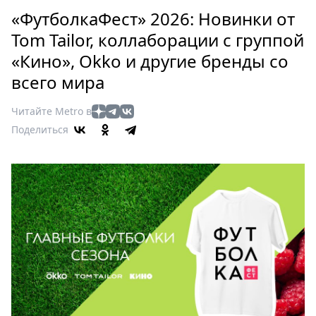
Петербург
«ФутболкаФест» 2026: Новинки от
Россия
Tom Tailor, коллаборации с группой
Мир
«Кино», Okko и другие бренды со
Здоровье
всего мира
Еда
Туризм
Читайте Metro в
Мода
Поделиться
Театр
Кино
Афиша
Книги
Выставки
Пресс-
релизы
О
Metro
Стримы