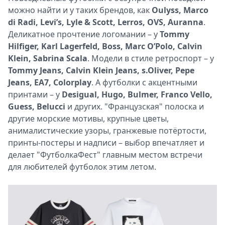
можно найти и у таких брендов, как
Oulyss, Marco
di Radi, Levi’s, Lyle & Scott, Lerros, OVS, Auranna
.
Деликатное прочтение логомании – у
Tommy
Hilfiger, Karl Lagerfeld, Boss, Marc O’Polo, Calvin
Klein, Sabrina Scala
. Модели в стиле ретроспорт – у
Tommy Jeans, Calvin Klein Jeans, s.Oliver, Pepe
Jeans, EA7, Colorplay
. А футболки с акцентными
принтами – у
Desigual, Hugo, Bulmer, Franco Vello,
Guess, Belucci
и других. "Французская" полоска и
другие морские мотивы, крупные цветы,
анималистические узоры, гранжевые потёртости,
принты-постеры и надписи – выбор впечатляет и
делает "ФутболкаФест" главным местом встречи
для любителей футболок этим летом.