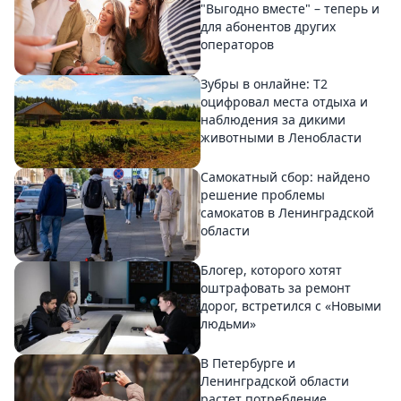
"Выгодно вместе" – теперь и
для абонентов других
операторов
Зубры в онлайне: Т2
оцифровал места отдыха и
наблюдения за дикими
животными в Ленобласти
Самокатный сбор: найдено
решение проблемы
самокатов в Ленинградской
области
Блогер, которого хотят
оштрафовать за ремонт
дорог, встретился с «Новыми
людьми»
В Петербурге и
Ленинградской области
растет потребление