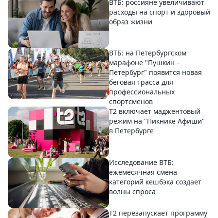
ВТБ: россияне увеличивают
расходы на спорт и здоровый
образ жизни
ВТБ: на Петербургском
марафоне "Пушкин –
Петербург" появится новая
беговая трасса для
профессиональных
спортсменов
Т2 включает маджентовый
режим на "Пикнике Афиши"
в Петербурге
Исследование ВТБ:
ежемесячная смена
категорий кешбэка создает
волны спроса
Т2 перезапускает программу