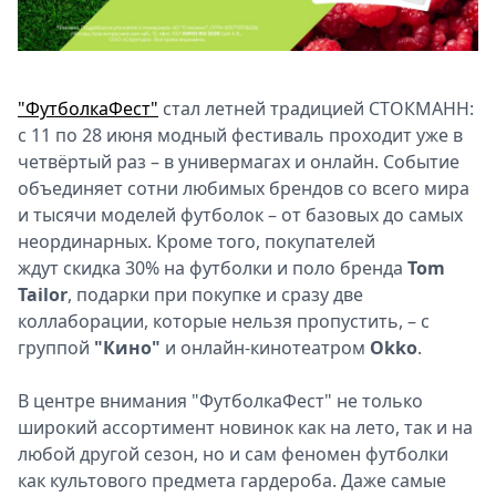
Спецпроекты
Звезды
Выборы
2026
"ФутболкаФест"
стал летней традицией СТОКМАНН:
Скачай
с 11 по 28 июня модный фестиваль проходит уже в
Metro
четвёртый раз – в универмагах и онлайн. Событие
объединяет сотни любимых брендов со всего мира
и тысячи моделей футболок – от базовых до самых
неординарных. Кроме того, покупателей
ждут скидка 30% на футболки и поло бренда
Tom
Tailor
, подарки при покупке и сразу две
коллаборации, которые нельзя пропустить, – с
группой
"Кино"
и онлайн-кинотеатром
Okko
.
В центре внимания "ФутболкаФест" не только
широкий ассортимент новинок как на лето, так и на
любой другой сезон, но и сам феномен футболки
как культового предмета гардероба. Даже самые