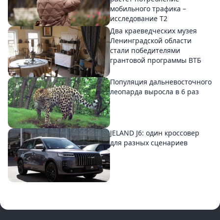
мобильного трафика –
исследование T2
Два краеведческих музея
Ленинградской области
стали победителями
грантовой программы ВТБ
Популяция дальневосточного
леопарда выросла в 6 раз
JELAND J6: один кроссовер
для разных сценариев