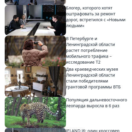
Блогер, которого хотят
оштрафовать за ремонт
дорог, встретился с «Новыми
людьми»
В Петербурге и
Ленинградской области
растет потребление
мобильного трафика –
исследование T2
Два краеведческих музея
Ленинградской области
стали победителями
грантовой программы ВТБ
Популяция дальневосточного
леопарда выросла в 6 раз
JELAND J6: один кроссовер