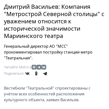
Петербург
Дмитрий Васильев: Компания
Россия
"Метрострой Северной столицы" с
Мир
уважением относится к
Здоровье
исторической значимости
Еда
Туризм
Мариинского театра
Мода
Генеральный директор АО "МСС"
Театр
прокомментировал постройку станции метро
Кино
"Театральная".
Афиша
Читайте Metro в
Книги
Поделиться
Выставки
Пресс-
Вестибюли "Театральной" спроектированы с
релизы
учётом всех особенностей расположения
О
культурного объекта, заявил Васильев.
Metro
Стримы