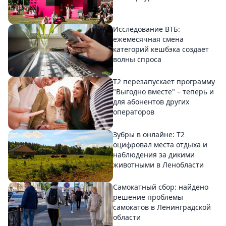
Исследование ВТБ:
ежемесячная смена
категорий кешбэка создает
волны спроса
Т2 перезапускает программу
"Выгодно вместе" – теперь и
для абонентов других
операторов
Зубры в онлайне: Т2
оцифровал места отдыха и
наблюдения за дикими
животными в Ленобласти
Самокатный сбор: найдено
решение проблемы
самокатов в Ленинградской
области