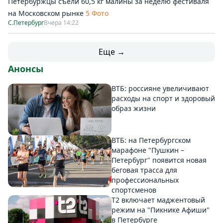
Петербуржцы съели 60,5 кг малины за неделю фестиваля
на Московском рынке
5 Фото
С.Петербург
Вчера 14:22
Еще →
Анонсы
ВТБ: россияне увеличивают
расходы на спорт и здоровый
образ жизни
ВТБ: на Петербургском
марафоне "Пушкин –
Петербург" появится новая
беговая трасса для
профессиональных
спортсменов
Т2 включает маджентовый
режим на "Пикнике Афиши"
в Петербурге