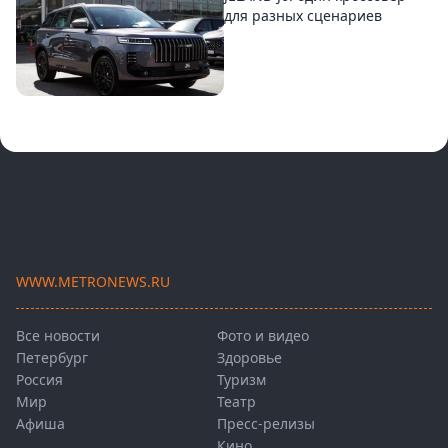
для разных сценариев
WWW.METRONEWS.RU
Все новости
Фото и видео
Петербург
Здоровье
Россия
Туризм
Мир
Театр
Афиша
Пресс-релизы
Кино