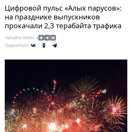
Петербург
Цифровой пульс «Алых парусов»:
Россия
на празднике выпускников
Мир
прокачали 2,3 терабайта трафика
Здоровье
Еда
Читайте Metro в
Туризм
Поделиться
Мода
Театр
Кино
Афиша
Книги
Выставки
Пресс-
релизы
О
Metro
Стримы