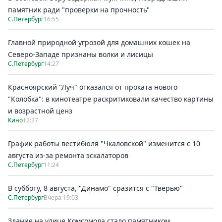
памятник ради "проверки на прочность"
С.Петербург
16:55
Главной природной угрозой для домашних кошек на
Северо-Западе признаны волки и лисицы
С.Петербург
14:27
Красноярский "Луч" отказался от проката нового
"Колобка": в кинотеатре раскритиковали качество картины
и возрастной ценз
Кино
12:37
График работы вестибюля "Чкаловской" изменится с 10
августа из-за ремонта эскалаторов
С.Петербург
11:24
В субботу, 8 августа, "Динамо" сразится с "Тверью"
С.Петербург
Вчера 19:03
Здание на улице Комсомола стало памятником