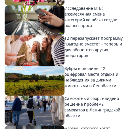
Исследование ВТБ:
ежемесячная смена
категорий кешбэка создает
волны спроса
Т2 перезапускает программу
"Выгодно вместе" – теперь и
для абонентов других
операторов
Зубры в онлайне: Т2
оцифровал места отдыха и
наблюдения за дикими
животными в Ленобласти
Самокатный сбор: найдено
решение проблемы
самокатов в Ленинградской
области
Блогер, которого хотят