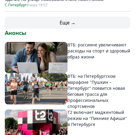
С.Петербург
Вчера 18:57
Еще →
Анонсы
ВТБ: россияне увеличивают
расходы на спорт и здоровый
образ жизни
ВТБ: на Петербургском
марафоне "Пушкин –
Петербург" появится новая
беговая трасса для
профессиональных
спортсменов
Т2 включает маджентовый
режим на "Пикнике Афиши"
в Петербурге