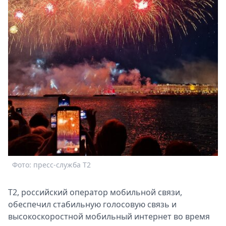
Спецпроекты
Звезды
Выборы
2026
Скачай
Metro
Фото: пресс-служба Т2
T2, российский оператор мобильной связи,
обеспечил стабильную голосовую связь и
высокоскоростной мобильный интернет во время