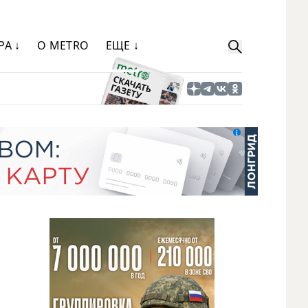
РА ↓
О METRO
ЕЩЕ ↓