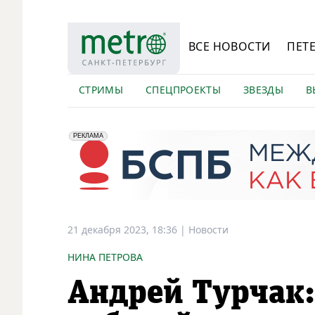
ВСЕ НОВОСТИ
ПЕТ
СТРИМЫ
СПЕЦПРОЕКТЫ
ЗВЕЗДЫ
В
erid: 2VfnxyFybV5
ПАО "Банк "Санкт-Петербург", ИНН: 7831000027
РЕКЛАМА
21 декабря 2023, 18:36
|
Новости
НИНА ПЕТРОВА
Андрей Турчак: