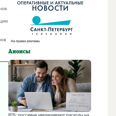
нов
ацию
ров
Анонсы
ВТБ: россияне увеличивают расходы на