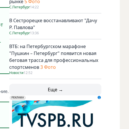
рынке
5 Фото
С.Петербург
14:22
В Сестрорецке восстанавливают "Дачу
ют
Р. Павлова"
С.Петербург
13:36
.
ВТБ: на Петербургском марафоне
"Пушкин – Петербург" появится новая
беговая трасса для профессиональных
спортсменов
3 Фото
Новости
12:52
Еще →
ние.
erid: LdtCK5udn
АО "ГАТР", ИНН: 7841320717
РЕКЛАМА