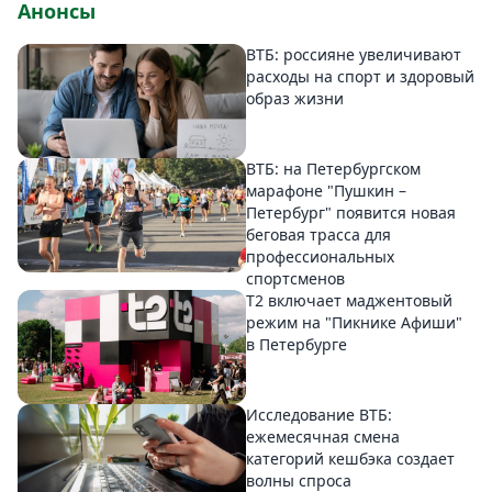
Анонсы
ВТБ: россияне увеличивают
расходы на спорт и здоровый
образ жизни
ВТБ: на Петербургском
марафоне "Пушкин –
Петербург" появится новая
беговая трасса для
профессиональных
спортсменов
Т2 включает маджентовый
режим на "Пикнике Афиши"
в Петербурге
Исследование ВТБ:
ежемесячная смена
категорий кешбэка создает
волны спроса