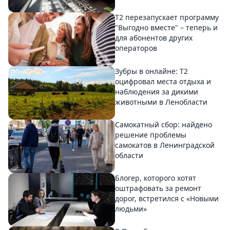
Т2 перезапускает программу
"Выгодно вместе" – теперь и
для абонентов других
операторов
Зубры в онлайне: Т2
оцифровал места отдыха и
наблюдения за дикими
животными в Ленобласти
Самокатный сбор: найдено
решение проблемы
самокатов в Ленинградской
области
Блогер, которого хотят
оштрафовать за ремонт
дорог, встретился с «Новыми
людьми»