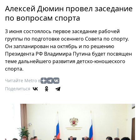
Петербург
Алексей Дюмин провел заседание
Россия
по вопросам спорта
Мир
Здоровье
3 июня состоялось первое заседание рабочей
Еда
группы по подготовке осеннего Совета по спорту.
Туризм
Он запланирован на октябрь и по решению
Мода
Президента РФ Владимира Путина будет посвящен
Театр
теме дальнейшего развития детско-юношеского
спорта.
Кино
Афиша
Читайте Metro в
Книги
Поделиться
Выставки
Пресс-
релизы
О
Metro
Стримы