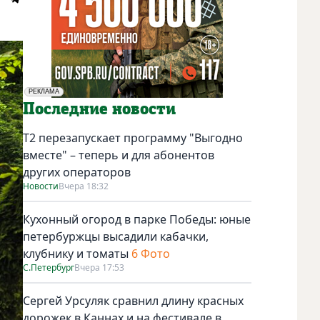
РЕКЛАМА
Социальная реклама
Последние новости
Т2 перезапускает программу "Выгодно
вместе" – теперь и для абонентов
других операторов
Новости
Вчера 18:32
Кухонный огород в парке Победы: юные
петербуржцы высадили кабачки,
клубнику и томаты
6 Фото
С.Петербург
Вчера 17:53
Сергей Урсуляк сравнил длину красных
дорожек в Каннах и на фестивале в