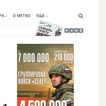
РА ↓
О METRO
ЕЩЕ ↓