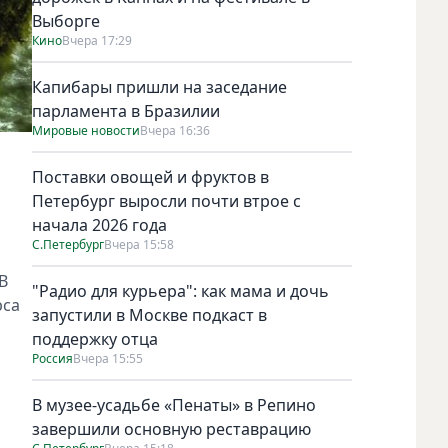
Выборге
Кино
Вчера 17:29
Капибары пришли на заседание
парламента в Бразилии
Мировые новости
Вчера 16:36
Поставки овощей и фруктов в
Петербург выросли почти втрое с
начала 2026 года
С.Петербург
Вчера 15:58
В
"Радио для курьера": как мама и дочь
рса
запустили в Москве подкаст в
поддержку отца
Россия
Вчера 15:55
В музее-усадьбе «Пенаты» в Репино
завершили основную реставрацию