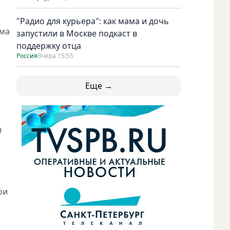
"Радио для курьера": как мама и дочь
мма
запустили в Москве подкаст в
поддержку отца
Россия
Вчера 15:55
Еще →
и
ои
о