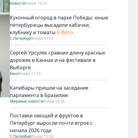
Новости
Вчера 18:32
Кухонный огород в парке Победы: юные
петербуржцы высадили кабачки,
клубнику и томаты
6 Фото
С.Петербург
Вчера 17:53
Сергей Урсуляк сравнил длину красных
дорожек в Каннах и на фестивале в
Выборге
Кино
Вчера 17:29
Капибары пришли на заседание
парламента в Бразилии
Мировые новости
Вчера 16:36
Поставки овощей и фруктов в
,
Петербург выросли почти втрое с
начала 2026 года
С.Петербург
Вчера 15:58