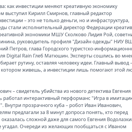
ва: как инвестиции меняют креативную экономику
ом выступил Кирилл Смирнов, главный редактор
нвестиции – это не только деньги, но и инфраструктура,
седы стали исполнительный директор Федерации креати
креативной экономики МШУ Сколково Лидия Рой, советн
бинина, руководитель профиля "Дизайн одежды" НИУ В
ений Петров, глава Городского туристско-информационн
я Digital Rain Глеб Матюшин. Эксперты сошлись во мне
бирает рутину, оставляя человеку идеи. Главный вывод 
 в котором живешь, а инвестиции лишь помогают этой л
вич – свидетель убийства из нового детектива Евгения
нь работал интерактивный перформанс "Игра в имитаци
". Внутри прозрачного куба – робот Иван Иванович,
лям предлагали за 8 минут допроса понять, кто перед
 оказалась сложной даже для самого Евгения Водолазки
не угадал. Очереди из желающих пообщаться с Иваном