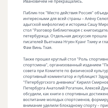
Ивановичем не прекращались.
Паблик-ток "Место действия Россия" объед
интересными для всей страны – Алёну Селют
адыгской мифологии) и историка Сашу Миро
стол "Разговор библиотекаря с книгоиздат
петербуржца. Отдельная дискуссия прошла 
писателей Вьетнама Нгуен Куанг Тхиеу и г
Фам Винь Тхая.
Также прошел круглый стол "Роль спортив
спортсмена", организованный изданием "П
совета при Комитете по физической культу
спортивный комментатор и публицист Эдуар
"Петербургского дневника" Кирилл Смирнов,
Петербурга Анатолий Рогаткин, Алексей Дун
обсудили, как книги о спортивных достижен
воспитание молодых спортсменов, формирую
внимание уделили блокадному спорту – при