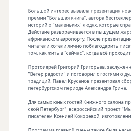
Большой интерес вызвала презентация нов
премии "Большая книга", автора бестселлер
историй о "маленьких" людях, которые справ
Действие разворачивается в пышущем жаро
африканском аэропорту. После презентаци
читатели хотели лично поблагодарить писа
том, как жить в "сейчас", когда всё проходит
Протоиерей Григорий Григорьев, заслуженн
"Ветер радости" и поговорил с гостями о 
традиций. Павел Крусанов презентовал сбор
петербургском периоде Александра Грина.
Для самых юных гостей Книжного салона пр
свой Петербург", всероссийский проект "Мы
писателем Ксенией Кокоревой, изготовление
Программа главной сцены также была насы