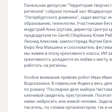
Панельная дискуссия "Территория творчест
регионов" собрала полный зал. Модератор
"Петербургского дневника", задал вектор: и
образование, технологии. Участниками бе
индустрий Анна Шутова, директор Центра 
председателя по GenAI Сбербанка Юлия Ря
Леонид Алексеев, зампостпреда Якутии Евг
бюро Яна Макшина и сооснователь фестивал
мы живём в эпоху креативного класса, ИИ за
креативность рождается из любви к месту,
работать на регионы.
Особое внимание привлек робот Иван Ивано
Водолазкина. В павильоне Яндекса весь де
по роману "Последнее дело майора Чистова
ключевой свидетель преступления. Посетите
ними: нейросеть или живой человек. Задача
писатель, по словам организаторов, так и 