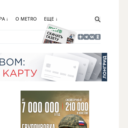
РА ↓
О METRO
ЕЩЕ ↓