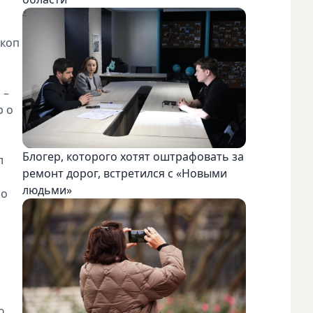
скоп
 –
р о
Блогер, которого хотят оштрафовать за
л
ремонт дорог, встретился с «Новыми
людьми»
 о
ю