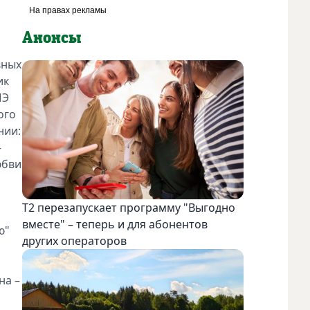
Анонсы
вных
ик
ШЭ
ого
нии:
–
юбви
Т2 перезапускает программу "Выгодно
вместе" – теперь и для абонентов
ю"
других операторов
на –