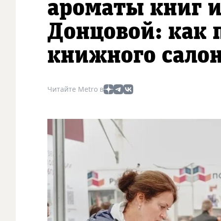
ароматы книг и
Донцовой: как 
книжного сало
Читайте Metro в