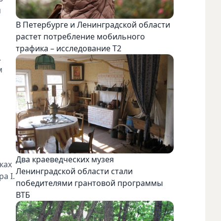
м
В Петербурге и Ленинградской области
растет потребление мобильного
трафика – исследование T2
.
м
Два краеведческих музея
ках
Ленинградской области стали
а I.
победителями грантовой программы
ВТБ