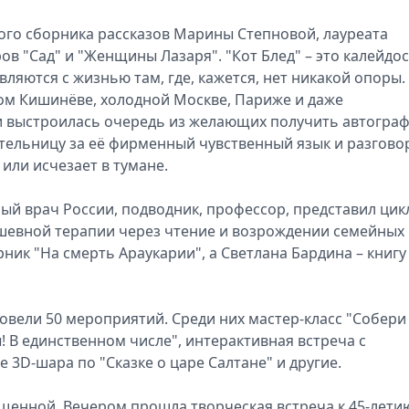
ого сборника рассказов Марины Степновой, лауреата
ов "Сад" и "Женщины Лазаря". "Кот Блед" – это калейдо
ляются с жизнью там, где, кажется, нет никакой опоры.
м Кишинёве, холодной Москве, Париже и даже
и выстроилась очередь из желающих получить автограф
тельницу за её фирменный чувственный язык и разгово
 или исчезает в тумане.
ый врач России, подводник, профессор, представил цик
душевной терапии через чтение и возрождении семейных
ник "На смерть Араукарии", а Светлана Бардина – книгу
овели 50 мероприятий. Среди них мастер-класс "Собери
! В единственном числе", интерактивная встреча с
 3D-шара по "Сказке о царе Салтане" и другие.
щенной. Вечером прошла творческая встреча к 45-лети