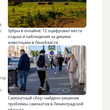
й
о
Зубры в онлайне: Т2 оцифровал места
отдыха и наблюдения за дикими
животными в Ленобласти
тор
ы
Самокатный сбор: найдено решение
проблемы самокатов в Ленинградской
области