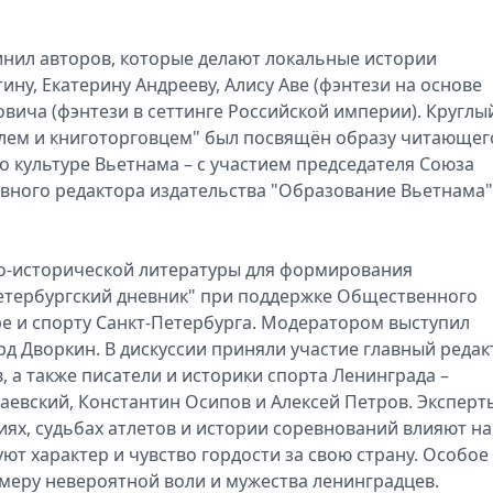
инил авторов, которые делают локальные истории
ину, Екатерину Андрееву, Алису Аве (фэнтези на основе
вича (фэнтези в сеттинге Российской империи). Круглы
елем и книготорговцем" был посвящён образу читающег
о культуре Вьетнама – с участием председателя Союза
лавного редактора издательства "Образование Вьетнама"
но-исторической литературы для формирования
етербургский дневник" при поддержке Общественного
ре и спорту Санкт-Петербурга. Модератором выступил
д Дворкин. В дискуссии приняли участие главный редак
 а также писатели и историки спорта Ленинграда –
аевский, Константин Осипов и Алексей Петров. Эксперт
иях, судьбах атлетов и истории соревнований влияют на
т характер и чувство гордости за свою страну. Особое
меру невероятной воли и мужества ленинградцев.