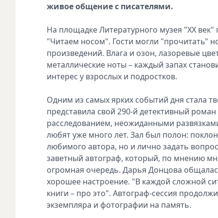
живое общение с писателями.
На площадке Литературного музея "XX век
"Читаем носом". Гости могли "прочитать" 
произведений. Влага и озон, лазоревые цвет
металлические ноты – каждый запах стано
интерес у взрослых и подростков.
Одним из самых ярких событий дня стала т
представила свой 290-й детективный роман
расследованием, неожиданными развязкам
любят уже много лет. Зал был полон: покло
любимого автора, но и лично задать вопрос
заветный автограф, который, по мнению мн
огромная очередь. Дарья Донцова общалась
хорошее настроение. "В каждой сложной сит
книги – про это". Автограф-сессия продолж
экземпляра и фотографии на память.