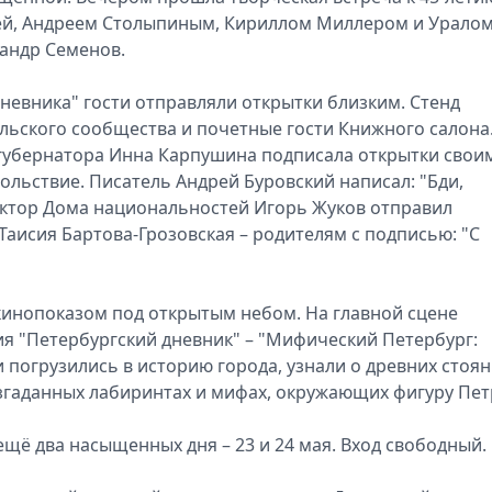
шей, Андреем Столыпиным, Кириллом Миллером и Урало
андр Семенов.
невника" гости отправляли открытки близким. Стенд
ельского сообщества и почетные гости Книжного салона
губернатора Инна Карпушина подписала открытки свои
вольствие. Писатель Андрей Буровский написал: "Бди,
ектор Дома национальностей Игорь Жуков отправил
 Таисия Бартова-Грозовская – родителям с подписью: "С
кинопоказом под открытым небом. На главной сцене
я "Петербургский дневник" – "Мифический Петербург:
 погрузились в историю города, узнали о древних стоян
азгаданных лабиринтах и мифах, окружающих фигуру Петр
ещё два насыщенных дня – 23 и 24 мая. Вход свободный.