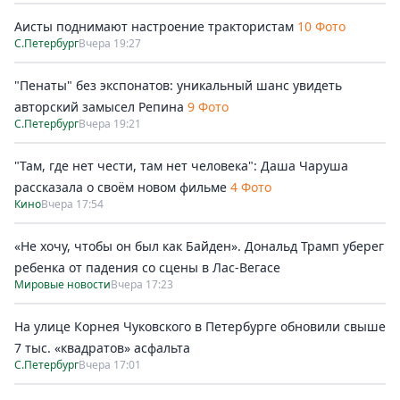
Аисты поднимают настроение трактористам
10 Фото
С.Петербург
Вчера 19:27
"Пенаты" без экспонатов: уникальный шанс увидеть
авторский замысел Репина
9 Фото
С.Петербург
Вчера 19:21
"Там, где нет чести, там нет человека": Даша Чаруша
рассказала о своём новом фильме
4 Фото
Кино
Вчера 17:54
«Не хочу, чтобы он был как Байден». Дональд Трамп уберег
ребенка от падения со сцены в Лас-Вегасе
Мировые новости
Вчера 17:23
На улице Корнея Чуковского в Петербурге обновили свыше
7 тыс. «квадратов» асфальта
С.Петербург
Вчера 17:01