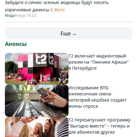
Забудьте о синих: осенью модницы будут носить
коричневые джинсы
6 Фото
Мода
Вчера 16:32
Еще →
Анонсы
Т2 включает маджентовый
режим на "Пикнике Афиши"
в Петербурге
Исследование ВТБ:
ежемесячная смена
категорий кешбэка создает
волны спроса
Т2 перезапускает программу
"Выгодно вместе" – теперь и
для абонентов других