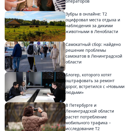
операторов
Зубры в онлайне: Т2
оцифровал места отдыха и
наблюдения за дикими
животными в Ленобласти
Самокатный сбор: найдено
решение проблемы
самокатов в Ленинградской
области
Блогер, которого хотят
оштрафовать за ремонт
дорог, встретился с «Новыми
людьми»
В Петербурге и
Ленинградской области
растет потребление
мобильного трафика –
исследование T2