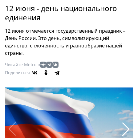
Петербург
12 июня - день национального
Россия
единения
Мир
Здоровье
12 июня отмечается государственный праздник –
Еда
День России. Это день, символизирующий
Туризм
единство, сплоченность и разнообразие нашей
Мода
страны.
Театр
Читайте Metro в
Кино
Поделиться
Афиша
Книги
Выставки
Пресс-
релизы
О
Metro
Стримы