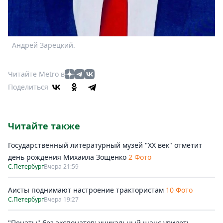
Андрей Зарецкий.
Читайте Metro в
Поделиться
Читайте также
Государственный литературный музей "ХХ век" отметит
день рождения Михаила Зощенко
2 Фото
С.Петербург
Вчера 21:59
Аисты поднимают настроение трактористам
10 Фото
С.Петербург
Вчера 19:27
"Пенаты" без экспонатов: уникальный шанс увидеть