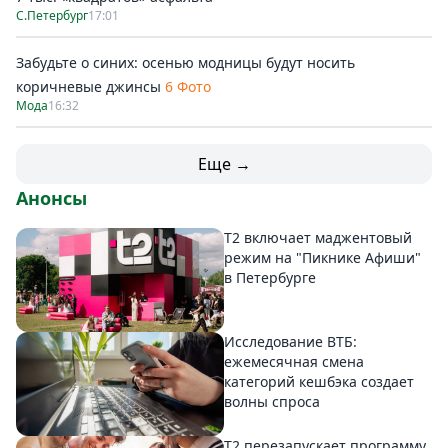
С.Петербург
17:01
Забудьте о синих: осенью модницы будут носить
коричневые джинсы
6 Фото
Мода
16:32
Еще →
Анонсы
Т2 включает маджентовый
режим на "Пикнике Афиши"
в Петербурге
Исследование ВТБ:
ежемесячная смена
категорий кешбэка создает
волны спроса
Т2 перезапускает программу