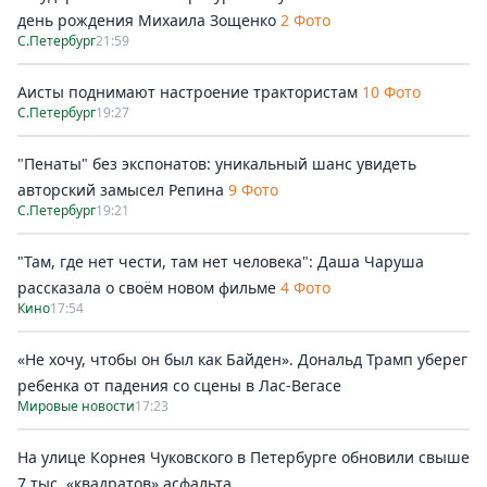
день рождения Михаила Зощенко
2 Фото
С.Петербург
21:59
Аисты поднимают настроение трактористам
10 Фото
С.Петербург
19:27
"Пенаты" без экспонатов: уникальный шанс увидеть
авторский замысел Репина
9 Фото
С.Петербург
19:21
"Там, где нет чести, там нет человека": Даша Чаруша
рассказала о своём новом фильме
4 Фото
Кино
17:54
«Не хочу, чтобы он был как Байден». Дональд Трамп уберег
ребенка от падения со сцены в Лас-Вегасе
Мировые новости
17:23
На улице Корнея Чуковского в Петербурге обновили свыше
7 тыс. «квадратов» асфальта