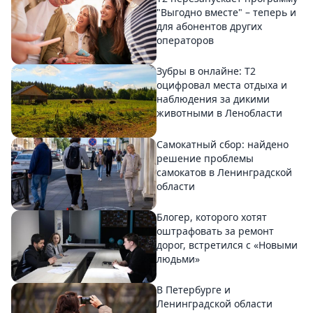
"Выгодно вместе" – теперь и
для абонентов других
операторов
Зубры в онлайне: Т2
оцифровал места отдыха и
наблюдения за дикими
животными в Ленобласти
Самокатный сбор: найдено
решение проблемы
самокатов в Ленинградской
области
Блогер, которого хотят
оштрафовать за ремонт
дорог, встретился с «Новыми
людьми»
В Петербурге и
Ленинградской области