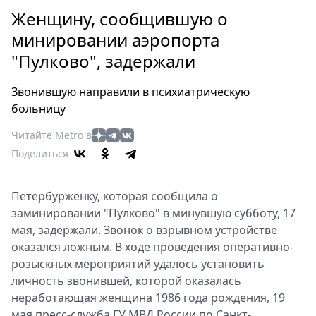
Петербург
Женщину, сообщившую о
Россия
минировании аэропорта
Мир
"Пулково", задержали
Здоровье
Еда
Звонившую направили в психиатрическую
Туризм
больницу
Мода
Читайте Metro в
Театр
Поделиться
Кино
Афиша
Петербурженку, которая сообщила о
Книги
заминировании "Пулково" в минувшую субботу, 17
Выставки
мая, задержали. Звонок о взрывном устройстве
Пресс-
оказался ложным. В ходе проведения оперативно-
релизы
розыскных мероприятий удалось установить
О
личность звонившей, которой оказалась
Metro
неработающая женщина 1986 года рождения, 19
мая пресс-служба ГУ МВД России по Санкт-
Стримы