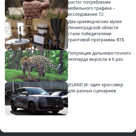
растет потребление
мобильного трафика –
исследование T2
Два краеведческих музея
Ленинградской области
стали победителями
грантовой программы ВТБ
Популяция дальневосточного
леопарда выросла в 6 раз
JELAND J6: один кроссовер
для разных сценариев