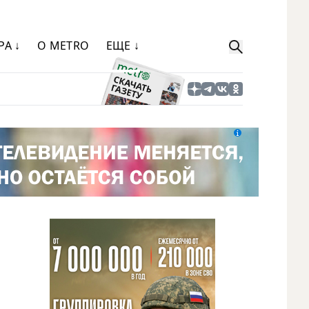
РА ↓
О METRO
ЕЩЕ ↓