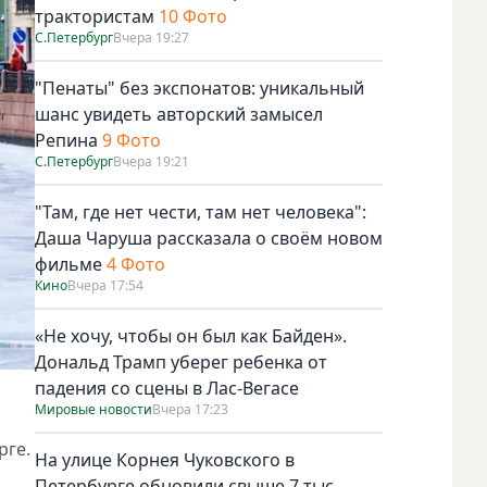
трактористам
10 Фото
С.Петербург
Вчера 19:27
"Пенаты" без экспонатов: уникальный
шанс увидеть авторский замысел
Репина
9 Фото
С.Петербург
Вчера 19:21
"Там, где нет чести, там нет человека":
Даша Чаруша рассказала о своём новом
фильме
4 Фото
Кино
Вчера 17:54
«Не хочу, чтобы он был как Байден».
Дональд Трамп уберег ребенка от
падения со сцены в Лас-Вегасе
Мировые новости
Вчера 17:23
рге.
На улице Корнея Чуковского в
Петербурге обновили свыше 7 тыс.