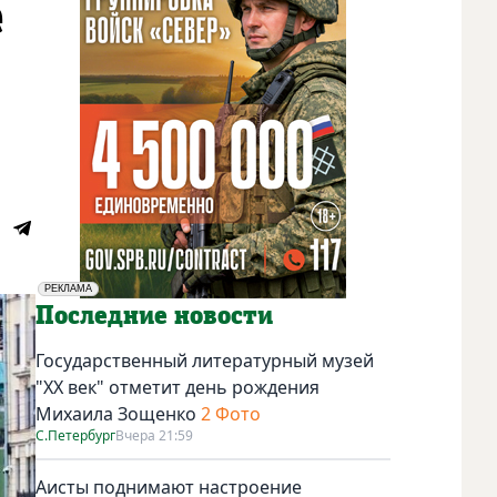
е
РЕКЛАМА
Социальная реклама
Последние новости
Государственный литературный музей
"ХХ век" отметит день рождения
Михаила Зощенко
2 Фото
С.Петербург
Вчера 21:59
Аисты поднимают настроение