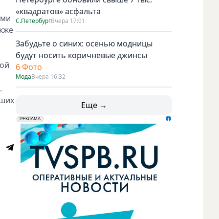
«квадратов» асфальта
ами
С.Петербург
Вчера 17:01
акже
Забудьте о синих: осенью модницы
будут носить коричневые джинсы
кой
6 Фото
Мода
Вчера 16:32
.
ьших
Еще →
erid: LdtCK5udn
АО "ГАТР", ИНН: 7841320717
РЕКЛАМА