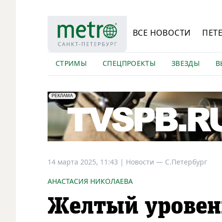
ВСЕ НОВОСТИ
ПЕТ
СТРИМЫ
СПЕЦПРОЕКТЫ
ЗВЕЗДЫ
В
erid: LdtCK5Efv
АО "ГАТР", ИНН: 7841320717
РЕКЛАМА
14 марта 2025, 11:43
|
Новости —
С.Петербург
АНАСТАСИЯ НИКОЛАЕВА
Желтый уровен