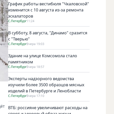
График работы вестибюля "Чкаловской"
изменится с 10 августа из-за ремонта
эскалаторов
С.Петербург
11:24
В субботу, 8 августа, "Динамо" сразится
с "Тверью"
С.Петербург
Вчера 19:03
Здание на улице Комсомола стало
памятником
С.Петербург
Вчера 18:57
Эксперты надзорного ведомства
изучили более 3500 образцов мясных
изделий в Петербурге и Ленобласти
С.Петербург
Вчера 17:10
дёт
ВТБ: россияне увеличивают расходы на
спорт и здоровый образ жизни