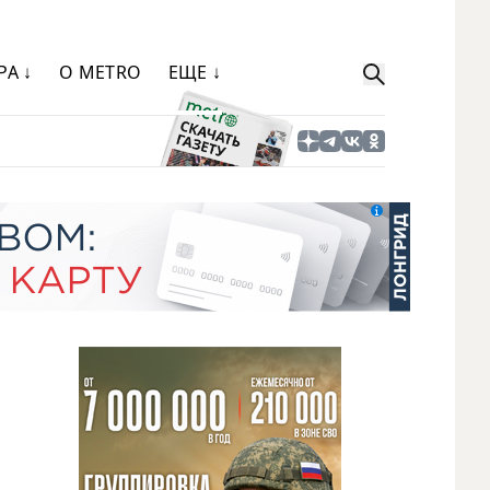
РА ↓
О METRO
ЕЩЕ ↓