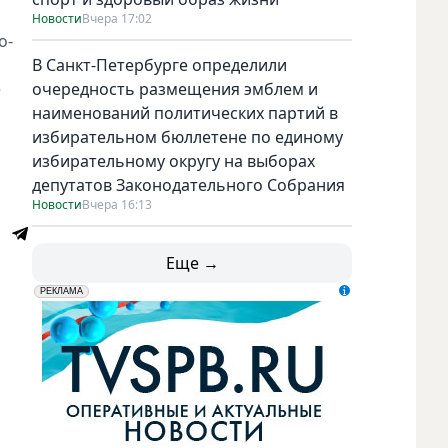
Новости
Вчера 17:02
о-
В Санкт-Петербурге определили
е
очередность размещения эмблем и
наименований политических партий в
избирательном бюллетене по единому
избирательному округу на выборах
депутатов Законодательного Собрания
Новости
Вчера 16:13
Еще →
erid: LdtCK5udn
АО "ГАТР", ИНН: 7841320717
РЕКЛАМА