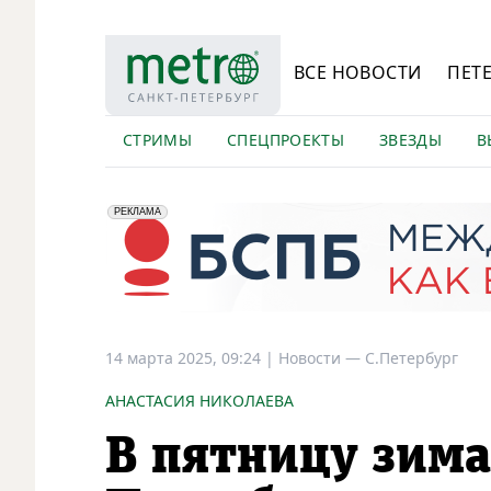
ВСЕ НОВОСТИ
ПЕТ
СТРИМЫ
СПЕЦПРОЕКТЫ
ЗВЕЗДЫ
В
erid: 2VfnxyFybV5
ПАО "Банк "Санкт-Петербург", ИНН: 7831000027
РЕКЛАМА
14 марта 2025, 09:24
|
Новости —
С.Петербург
АНАСТАСИЯ НИКОЛАЕВА
В пятницу зим