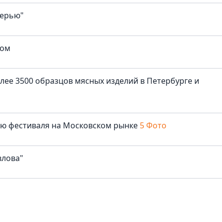
верью"
ком
лее 3500 образцов мясных изделий в Петербурге и
лю фестиваля на Московском рынке
5 Фото
влова"