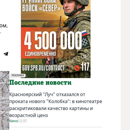
ом,
т
РЕКЛАМА
Социальная реклама
Последние новости
Красноярский "Луч" отказался от
проката нового "Колобка": в кинотеатре
раскритиковали качество картины и
возрастной ценз
Кино
12:37