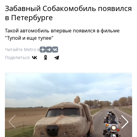
Петербург
Забавный Собакомобиль появился
Россия
в Петербурге
Мир
Здоровье
Такой автомобиль впервые появился в фильме
Еда
"Тупой и еще тупее"
Туризм
Читайте Metro в
Мода
Поделиться
Театр
Кино
Афиша
Книги
Выставки
Пресс-
релизы
О
Metro
Стримы