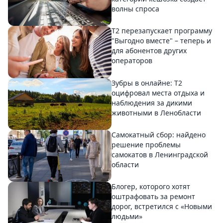
волны спроса
Т2 перезапускает программу
"Выгодно вместе" – теперь и
для абонентов других
операторов
Зубры в онлайне: Т2
оцифровал места отдыха и
наблюдения за дикими
животными в Ленобласти
Самокатный сбор: найдено
решение проблемы
самокатов в Ленинградской
области
Блогер, которого хотят
оштрафовать за ремонт
дорог, встретился с «Новыми
людьми»