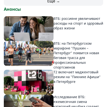
Еще →
Анонсы
ВТБ: россияне увеличивают
расходы на спорт и здоровый
образ жизни
ВТБ: на Петербургском
марафоне "Пушкин –
Петербург" появится новая
беговая трасса для
профессиональных
спортсменов
Т2 включает маджентовый
режим на "Пикнике Афиши"
в Петербурге
Исследование ВТБ:
ежемесячная смена
категорий кешбэка создает