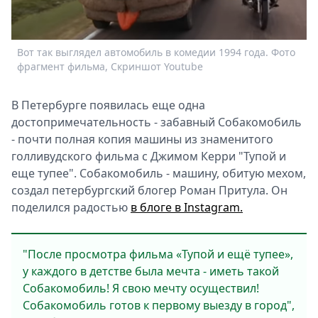
Спецпроекты
Звезды
Выборы
Вот так выглядел автомобиль в комедии 1994 года. Фото
2026
фрагмент фильма, Скриншот Youtube
Скачай
Metro
В Петербурге появилась еще одна
достопримечательность - забавный Собакомобиль
- почти полная копия машины из знаменитого
голливудского фильма с Джимом Керри "Тупой и
еще тупее". Собакомобиль - машину, обитую мехом,
создал петербургский блогер Роман Притула. Он
поделился радостью
в блоге в Instagram.
С
с
"После просмотра фильма «Тупой и ещё тупее»,
h
у каждого в детстве была мечта - иметь такой
Собакомобиль! Я свою мечту осуществил!
Собакомобиль готов к первому выезду в город",