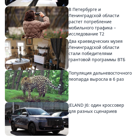
В Петербурге и
Ленинградской области
растет потребление
мобильного трафика –
исследование T2
Два краеведческих музея
Ленинградской области
стали победителями
грантовой программы ВТБ
Популяция дальневосточного
леопарда выросла в 6 раз
JELAND J6: один кроссовер
для разных сценариев