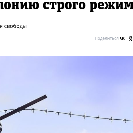
лонию строго режи
я свободы
Поделиться