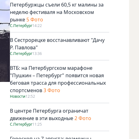
Петербуржцы съели 60,5 кг малины за
неделю фестиваля на Московском
рынке
5 Фото
С.Петербург
14:22
В Сестрорецке восстанавливают "Дачу
Р. Павлова"
С.Петербург
13:36
ВТБ: на Петербургском марафоне
"Пушкин – Петербург" появится новая
беговая трасса для профессиональных
спортсменов
3 Фото
Новости
12:52
В центре Петербурга ограничат
движение в эти выходные
2 Фото
С.Петербург
11:25
Гороскоп на 7 августа: возможны