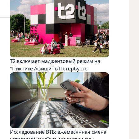
Т2 включает маджентовый режим на
"Пикнике Афиши" в Петербурге
Исследование ВТБ: ежемесячная смена