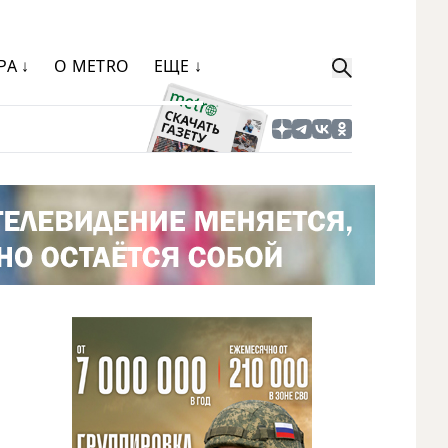
РА ↓
О METRO
ЕЩЕ ↓