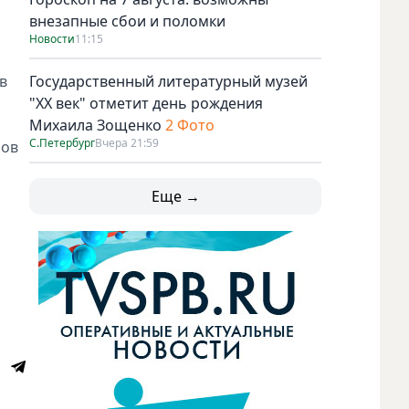
внезапные сбои и поломки
Новости
11:15
в
Государственный литературный музей
"ХХ век" отметит день рождения
Михаила Зощенко
2 Фото
С.Петербург
Вчера 21:59
мов
Еще →