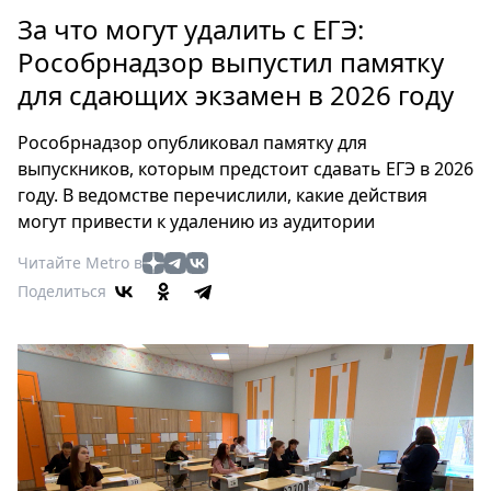
Петербург
За что могут удалить с ЕГЭ:
Россия
Рособрнадзор выпустил памятку
Мир
для сдающих экзамен в 2026 году
Здоровье
Еда
Рособрнадзор опубликовал памятку для
Туризм
выпускников, которым предстоит сдавать ЕГЭ в 2026
Мода
году. В ведомстве перечислили, какие действия
Театр
могут привести к удалению из аудитории
Кино
Читайте Metro в
Афиша
Поделиться
Книги
Выставки
Пресс-
релизы
О
Metro
Стримы