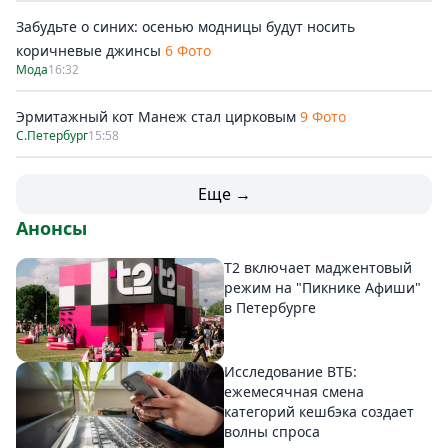
Забудьте о синих: осенью модницы будут носить
коричневые джинсы
6 Фото
Мода
16:32
Эрмитажный кот Манеж стал цирковым
9 Фото
С.Петербург
15:58
Еще →
Анонсы
Т2 включает маджентовый
режим на "Пикнике Афиши"
в Петербурге
Исследование ВТБ:
ежемесячная смена
категорий кешбэка создает
волны спроса