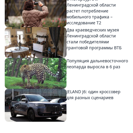
Ленинградской области
растет потребление
мобильного трафика –
исследование T2
Два краеведческих музея
Ленинградской области
стали победителями
грантовой программы ВТБ
Популяция дальневосточного
леопарда выросла в 6 раз
JELAND J6: один кроссовер
для разных сценариев