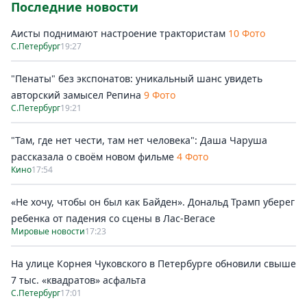
Последние новости
Аисты поднимают настроение трактористам
10 Фото
С.Петербург
19:27
"Пенаты" без экспонатов: уникальный шанс увидеть
авторский замысел Репина
9 Фото
С.Петербург
19:21
"Там, где нет чести, там нет человека": Даша Чаруша
рассказала о своём новом фильме
4 Фото
Кино
17:54
«Не хочу, чтобы он был как Байден». Дональд Трамп уберег
ребенка от падения со сцены в Лас-Вегасе
Мировые новости
17:23
На улице Корнея Чуковского в Петербурге обновили свыше
7 тыс. «квадратов» асфальта
С.Петербург
17:01