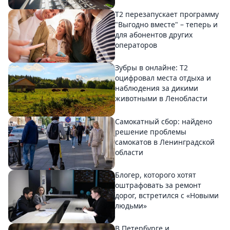
Т2 перезапускает программу
"Выгодно вместе" – теперь и
для абонентов других
операторов
Зубры в онлайне: Т2
оцифровал места отдыха и
наблюдения за дикими
животными в Ленобласти
Самокатный сбор: найдено
решение проблемы
самокатов в Ленинградской
области
Блогер, которого хотят
оштрафовать за ремонт
дорог, встретился с «Новыми
людьми»
В Петербурге и