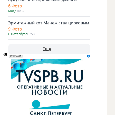
6 Фото
Мода
16:32
Эрмитажный кот Манеж стал цирковым
9 Фото
С.Петербург
15:58
Еще →
erid: LdtCK5udn
АО "ГАТР", ИНН: 7841320717
РЕКЛАМА