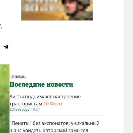
,
РЕКЛАМА
Социальная реклама
Последние новости
Аисты поднимают настроение
трактористам
10 Фото
С.Петербург
19:27
"Пенаты" без экспонатов: уникальный
шанс увидеть авторский замысел