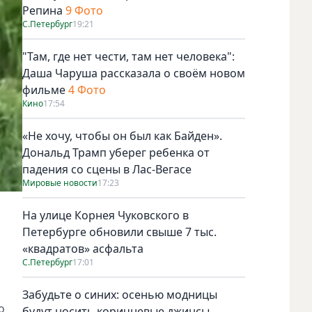
Репина
9 Фото
С.Петербург
19:21
"Там, где нет чести, там нет человека":
Даша Чаруша рассказала о своём новом
фильме
4 Фото
Кино
17:54
«Не хочу, чтобы он был как Байден».
Дональд Трамп уберег ребенка от
падения со сцены в Лас-Вегасе
Мировые новости
17:23
На улице Корнея Чуковского в
Петербурге обновили свыше 7 тыс.
«квадратов» асфальта
С.Петербург
17:01
Забудьте о синих: осенью модницы
о
будут носить коричневые джинсы