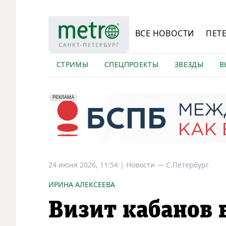
ВСЕ НОВОСТИ
ПЕТ
СТРИМЫ
СПЕЦПРОЕКТЫ
ЗВЕЗДЫ
В
erid: 2VfnxyFybV5
ПАО "Банк "Санкт-Петербург", ИНН: 7831000027
РЕКЛАМА
24 июня 2026, 11:54
|
Новости —
С.Петербург
ИРИНА АЛЕКСЕЕВА
Визит кабанов 