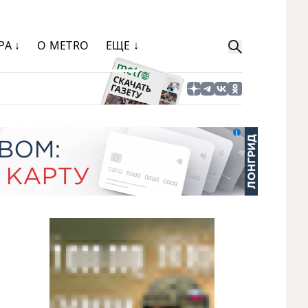
РА ↓
О METRO
ЕЩЕ ↓