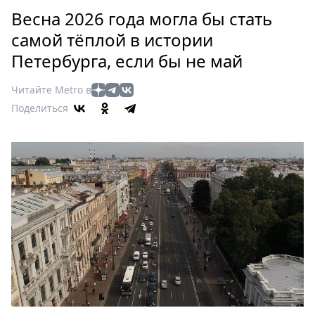
Петербург
Весна 2026 года могла бы стать
Россия
самой тёплой в истории
Мир
Петербурга, если бы не май
Здоровье
Еда
Читайте Metro в
Туризм
Поделиться
Мода
Театр
Кино
Афиша
Книги
Выставки
Пресс-
релизы
О
Metro
Стримы