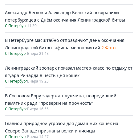
Александр Беглов и Александр Бельский поздравили
петербуржцев с Днём окончания Ленинградской битвы
С.Петербург
11:30
В Петербурге масштабно отпразднуют День окончания
Ленинградской битвы: афиша мероприятий
2 Фото
С.Петербург
Вчера 21:48
Ленинградский зоопарк показал мастер-класс по отдыху от
ягуара Ричарда в честь Дня кошек
С.Петербург
Вчера 19:23
В Сосновом Бору задержан мужчина, повредивший
памятник ради "проверки на прочность"
С.Петербург
Вчера 16:55
Главной природной угрозой для домашних кошек на
Северо-Западе признаны волки и лисицы
С.Петербург
Вчера 14:27