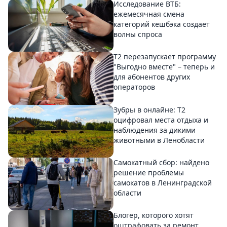
Исследование ВТБ:
ежемесячная смена
категорий кешбэка создает
волны спроса
Т2 перезапускает программу
"Выгодно вместе" – теперь и
для абонентов других
операторов
Зубры в онлайне: Т2
оцифровал места отдыха и
наблюдения за дикими
животными в Ленобласти
Самокатный сбор: найдено
решение проблемы
самокатов в Ленинградской
области
Блогер, которого хотят
оштрафовать за ремонт