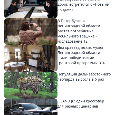
дорог, встретился с «Новыми
людьми»
В Петербурге и
Ленинградской области
растет потребление
мобильного трафика –
исследование T2
Два краеведческих музея
Ленинградской области
стали победителями
грантовой программы ВТБ
Популяция дальневосточного
леопарда выросла в 6 раз
JELAND J6: один кроссовер
для разных сценариев