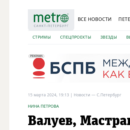
ВСЕ НОВОСТИ
ПЕТ
СТРИМЫ
СПЕЦПРОЕКТЫ
ЗВЕЗДЫ
В
erid: 2VfnxyFybV5
ПАО "Банк "Санкт-Петербург", ИНН: 7831000027
РЕКЛАМА
15 марта 2024, 19:13
|
Новости —
С.Петербург
НИНА ПЕТРОВА
Валуев, Мастра