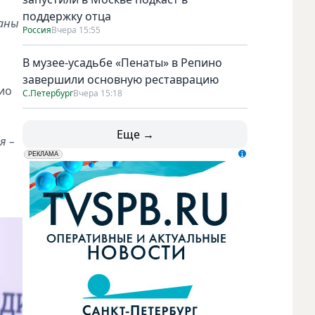
поддержку отца
раны
Россия
Вчера 15:55
В музее-усадьбе «Пенаты» в Репино
завершили основную реставрацию
ио
С.Петербург
Вчера 15:18
Еще →
я –
erid: LdtCK5udn
АО "ГАТР", ИНН: 7841320717
РЕКЛАМА