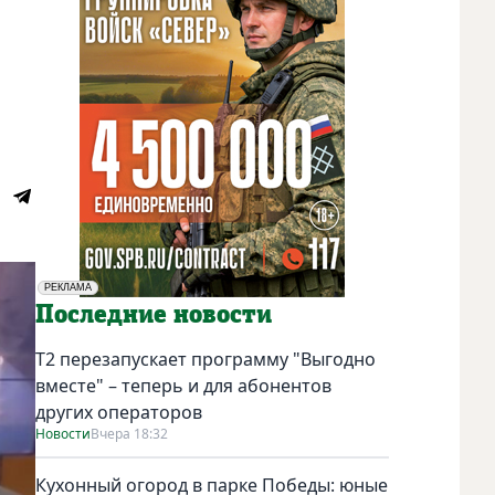
РЕКЛАМА
Социальная реклама
Последние новости
Т2 перезапускает программу "Выгодно
вместе" – теперь и для абонентов
других операторов
Новости
Вчера 18:32
Кухонный огород в парке Победы: юные