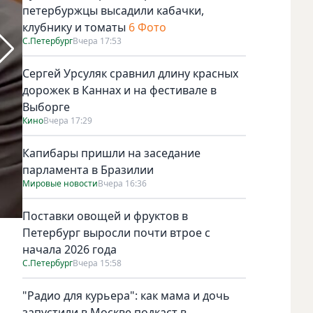
петербуржцы высадили кабачки,
клубнику и томаты
6 Фото
С.Петербург
Вчера 17:53
Сергей Урсуляк сравнил длину красных
дорожек в Каннах и на фестивале в
Выборге
Кино
Вчера 17:29
Капибары пришли на заседание
парламента в Бразилии
Мировые новости
Вчера 16:36
Поставки овощей и фруктов в
Фото: скриншот репортажа телеканала "Санкт-Петербург"
Петербург выросли почти втрое с
начала 2026 года
С.Петербург
Вчера 15:58
"Радио для курьера": как мама и дочь
запустили в Москве подкаст в