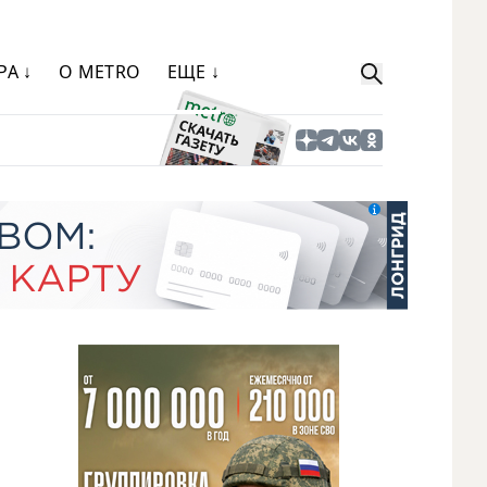
РА ↓
О METRO
ЕЩЕ ↓