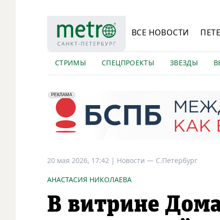
ВСЕ НОВОСТИ
ПЕТ
СТРИМЫ
СПЕЦПРОЕКТЫ
ЗВЕЗДЫ
В
erid: 2VfnxyFybV5
ПАО "Банк "Санкт-Петербург", ИНН: 7831000027
РЕКЛАМА
20 мая 2026, 17:42
|
Новости —
С.Петербург
АНАСТАСИЯ НИКОЛАЕВА
В витрине Дома