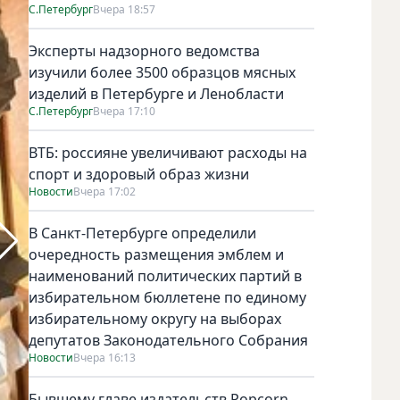
С.Петербург
Вчера 18:57
Эксперты надзорного ведомства
изучили более 3500 образцов мясных
изделий в Петербурге и Ленобласти
С.Петербург
Вчера 17:10
ВТБ: россияне увеличивают расходы на
спорт и здоровый образ жизни
Новости
Вчера 17:02
В Санкт-Петербурге определили
очередность размещения эмблем и
наименований политических партий в
избирательном бюллетене по единому
избирательному округу на выборах
депутатов Законодательного Собрания
Новости
Вчера 16:13
Бывшему главе издательств Popcorn