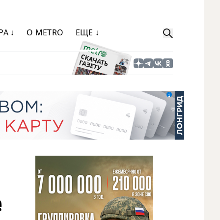
РА ↓
О METRO
ЕЩЕ ↓
е