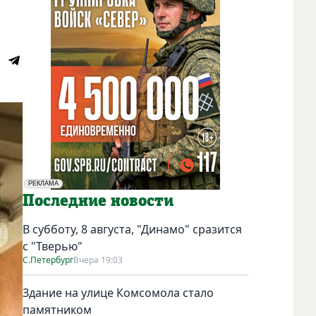
РЕКЛАМА
Социальная реклама
Последние новости
В субботу, 8 августа, "Динамо" сразится
с "Тверью"
С.Петербург
Вчера 19:03
Здание на улице Комсомола стало
памятником