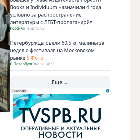
Books и Individuum назначили 4 года
условно за распространение
литературы с ЛГБТ-пропагандой*
Россия
Вчера 15:08
Петербуржцы съели 60,5 кг малины за
неделю фестиваля на Московском
рынке
5 Фото
С.Петербург
Вчера 14:22
Еще →
erid: LdtCK5udn
АО "ГАТР", ИНН: 7841320717
РЕКЛАМА
Фото max.ru/Piotrovsky