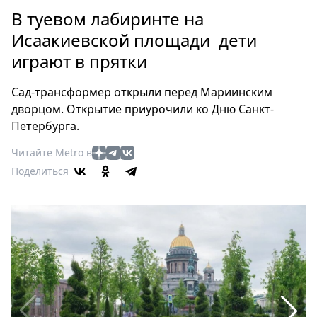
Петербург
В туевом лабиринте на
Россия
Исаакиевской площади дети
Мир
играют в прятки
Здоровье
Еда
Сад-трансформер открыли перед Мариинским
Туризм
дворцом. Открытие приурочили ко Дню Санкт-
Мода
Петербурга.
Театр
Читайте Metro в
Кино
Поделиться
Афиша
Книги
Выставки
Пресс-
релизы
О
Metro
Стримы