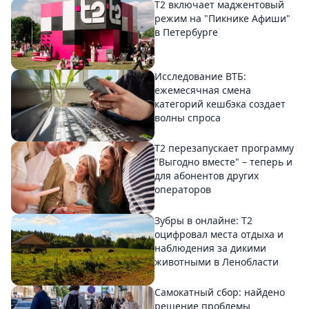
Т2 включает маджентовый
режим на "Пикнике Афиши"
в Петербурге
Исследование ВТБ:
ежемесячная смена
категорий кешбэка создает
волны спроса
Т2 перезапускает программу
"Выгодно вместе" – теперь и
для абонентов других
операторов
Зубры в онлайне: Т2
оцифровал места отдыха и
наблюдения за дикими
животными в Ленобласти
Самокатный сбор: найдено
решение проблемы