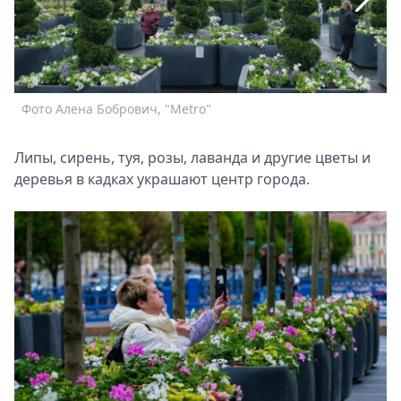
Спецпроекты
Звезды
Выборы
2026
Скачай
Фото Алена Бобрович, "Metro"
Ф
Metro
Липы, сирень, туя, розы, лаванда и другие цветы и
деревья в кадках украшают центр города.