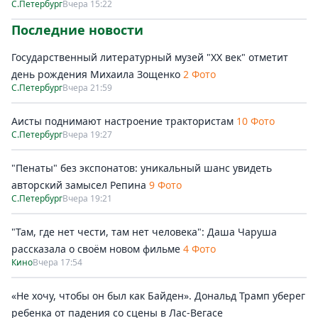
С.Петербург
Вчера 15:22
Последние новости
Государственный литературный музей "ХХ век" отметит
день рождения Михаила Зощенко
2 Фото
С.Петербург
Вчера 21:59
Аисты поднимают настроение трактористам
10 Фото
С.Петербург
Вчера 19:27
"Пенаты" без экспонатов: уникальный шанс увидеть
авторский замысел Репина
9 Фото
С.Петербург
Вчера 19:21
"Там, где нет чести, там нет человека": Даша Чаруша
рассказала о своём новом фильме
4 Фото
Кино
Вчера 17:54
«Не хочу, чтобы он был как Байден». Дональд Трамп уберег
ребенка от падения со сцены в Лас-Вегасе