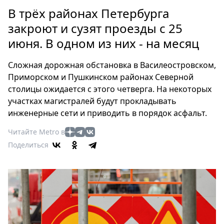
Петербург
В трёх районах Петербурга
Россия
закроют и сузят проезды с 25
Мир
июня. В одном из них - на месяц
Здоровье
Еда
Сложная дорожная обстановка в Василеостровском,
Туризм
Приморском и Пушкинском районах Северной
Мода
столицы ожидается с этого четверга. На некоторых
Театр
участках магистралей будут прокладывать
Кино
инженерные сети и приводить в порядок асфальт.
Афиша
Читайте Metro в
Книги
Поделиться
Выставки
Пресс-
релизы
О
Metro
Стримы