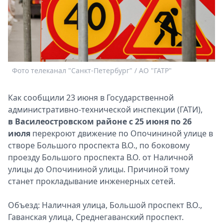
Спецпроекты
Звезды
Выборы
2026
Скачай
Metro
Фото телеканал "Санкт-Петербург" / АО "ГАТР"
Как сообщили 23 июня в Государственной
административно-технической инспекции (ГАТИ),
в Василеостровском районе с 25 июня по 26
июля
перекроют движение по Опочининой улице в
створе Большого проспекта В.О., по боковому
проезду Большого проспекта В.О. от Наличной
улицы до Опочининой улицы. Причиной тому
станет прокладывание инженерных сетей.
Объезд: Наличная улица, Большой проспект В.О.,
Гаванская улица, Среднегаванский проспект.