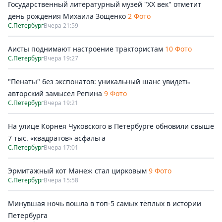
Государственный литературный музей "ХХ век" отметит
день рождения Михаила Зощенко
2 Фото
С.Петербург
Вчера 21:59
Аисты поднимают настроение трактористам
10 Фото
С.Петербург
Вчера 19:27
"Пенаты" без экспонатов: уникальный шанс увидеть
авторский замысел Репина
9 Фото
С.Петербург
Вчера 19:21
На улице Корнея Чуковского в Петербурге обновили свыше
7 тыс. «квадратов» асфальта
С.Петербург
Вчера 17:01
Эрмитажный кот Манеж стал цирковым
9 Фото
С.Петербург
Вчера 15:58
Минувшая ночь вошла в топ-5 самых тёплых в истории
Петербурга