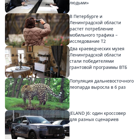
людьми»
В Петербурге и
Ленинградской области
растет потребление
мобильного трафика –
исследование T2
Два краеведческих музея
Ленинградской области
стали победителями
грантовой программы ВТБ
Популяция дальневосточного
леопарда выросла в 6 раз
JELAND J6: один кроссовер
для разных сценариев