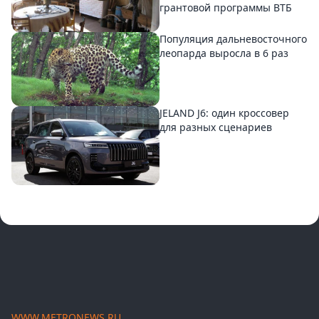
грантовой программы ВТБ
Популяция дальневосточного
леопарда выросла в 6 раз
JELAND J6: один кроссовер
для разных сценариев
WWW.METRONEWS.RU