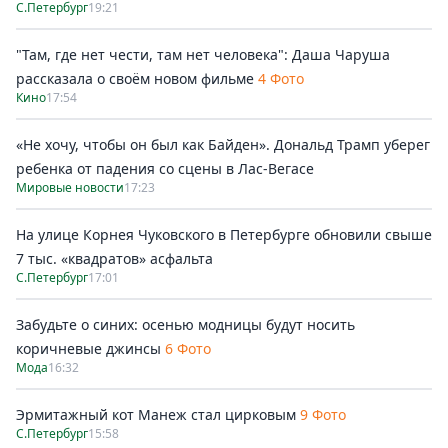
С.Петербург
19:21
"Там, где нет чести, там нет человека": Даша Чаруша
рассказала о своём новом фильме
4 Фото
Кино
17:54
«Не хочу, чтобы он был как Байден». Дональд Трамп уберег
ребенка от падения со сцены в Лас-Вегасе
Мировые новости
17:23
На улице Корнея Чуковского в Петербурге обновили свыше
7 тыс. «квадратов» асфальта
С.Петербург
17:01
Забудьте о синих: осенью модницы будут носить
коричневые джинсы
6 Фото
Мода
16:32
Эрмитажный кот Манеж стал цирковым
9 Фото
С.Петербург
15:58