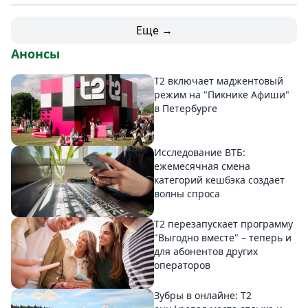
Еще →
Анонсы
Т2 включает маджентовый
режим на "Пикнике Афиши"
в Петербурге
Исследование ВТБ:
ежемесячная смена
категорий кешбэка создает
волны спроса
Т2 перезапускает программу
"Выгодно вместе" – теперь и
для абонентов других
операторов
Зубры в онлайне: Т2