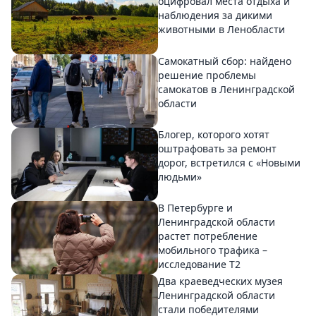
оцифровал места отдыха и
наблюдения за дикими
животными в Ленобласти
Самокатный сбор: найдено
решение проблемы
самокатов в Ленинградской
области
Блогер, которого хотят
оштрафовать за ремонт
дорог, встретился с «Новыми
людьми»
В Петербурге и
Ленинградской области
растет потребление
мобильного трафика –
исследование T2
Два краеведческих музея
Ленинградской области
стали победителями