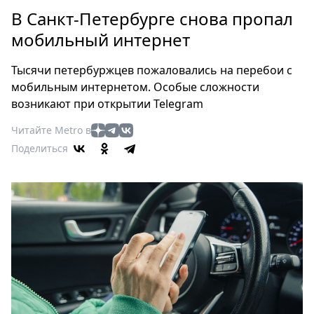
Петербург
В Санкт-Петербурге снова пропал
Россия
мобильный интернет
Мир
Здоровье
Тысячи петербуржцев пожаловались на перебои с
Еда
мобильным интернетом. Особые сложности
Туризм
возникают при открытии Telegram
Мода
Читайте Metro в
Театр
Поделиться
Кино
Афиша
Книги
Выставки
Пресс-
релизы
О
Metro
Стримы