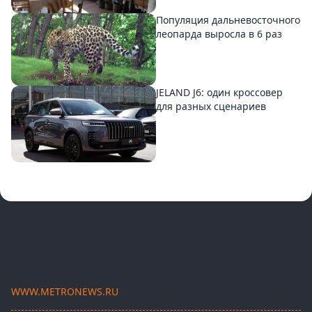
Популяция дальневосточного
леопарда выросла в 6 раз
JELAND J6: один кроссовер
для разных сценариев
WWW.METRONEWS.RU