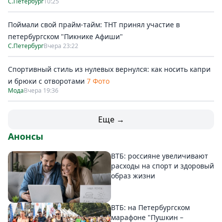
С.Петербург
10:25
Поймали свой прайм-тайм: ТНТ принял участие в
петербургском "Пикнике Афиши"
С.Петербург
Вчера 23:22
Спортивный стиль из нулевых вернулся: как носить капри
и брюки с отворотами
7 Фото
Мода
Вчера 19:36
Еще →
Анонсы
ВТБ: россияне увеличивают
расходы на спорт и здоровый
образ жизни
ВТБ: на Петербургском
марафоне "Пушкин –