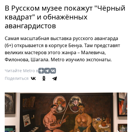
Петербург
В Русском музее покажут "Чёрный
Россия
квадрат" и обнажённых
Мир
авангардистов
Здоровье
Еда
Самая масштабная выставка русского авангарда
Туризм
(6+) открывается в корпусе Бенуа. Там представят
Мода
великих мастеров этого жанра – Малевича,
Театр
Филонова, Шагала. Metro изучило экспонаты.
Кино
Читайте Metro в
Афиша
Поделиться
Книги
Выставки
Пресс-
релизы
О
Metro
Стримы