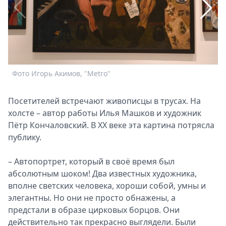
Спецпроекты
Звезды
Выборы
2026
Скачай
Metro
Фото Игорь Акимов, "Metro"
Ф
Посетителей встречают живописцы в трусах. На
холсте – автор работы Илья Машков и художник
Пётр Кончаловский. В XX веке эта картина потрясла
публику.
– Автопортрет, который в своё время был
абсолютным шоком! Два известных художника,
вполне светских человека, хороши собой, умны и
элегантны. Но они не просто обнажены, а
предстали в образе цирковых борцов. Они
действительно так прекрасно выглядели. Были