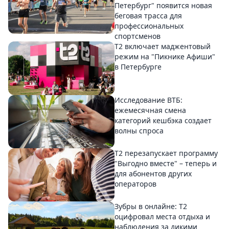
Петербург" появится новая
беговая трасса для
профессиональных
спортсменов
Т2 включает маджентовый
режим на "Пикнике Афиши"
в Петербурге
Исследование ВТБ:
ежемесячная смена
категорий кешбэка создает
волны спроса
Т2 перезапускает программу
"Выгодно вместе" – теперь и
для абонентов других
операторов
Зубры в онлайне: Т2
оцифровал места отдыха и
наблюдения за дикими