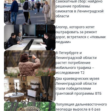
Самокатный сбор: найдено
решение проблемы
самокатов в Ленинградской
области
Блогер, которого хотят
оштрафовать за ремонт
дорог, встретился с «Новыми
людьми»
В Петербурге и
Ленинградской области
растет потребление
мобильного трафика –
исследование T2
Два краеведческих музея
Ленинградской области
стали победителями
грантовой программы ВТБ
Популяция дальневосточного
леопарда выросла в 6 раз