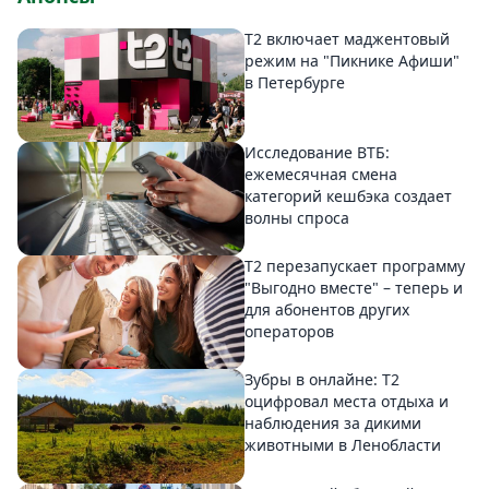
Т2 включает маджентовый
режим на "Пикнике Афиши"
в Петербурге
Исследование ВТБ:
ежемесячная смена
категорий кешбэка создает
волны спроса
Т2 перезапускает программу
"Выгодно вместе" – теперь и
для абонентов других
операторов
Зубры в онлайне: Т2
оцифровал места отдыха и
наблюдения за дикими
животными в Ленобласти