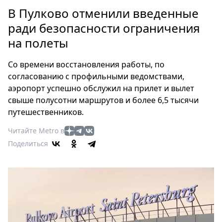
Петербург
В Пулково отменили введенные
Россия
ради безопасности ограничения
Мир
на полеты
Здоровье
Еда
Со времени восстановления работы, по
Туризм
согласованию с профильными ведомствами,
Мода
аэропорт успешно обслужил на прилет и вылет
Театр
свыше полусотни маршрутов и более 6,5 тысячи
Кино
путешественников.
Афиша
Читайте Metro в
Книги
Поделиться
Выставки
Пресс-
релизы
О
Metro
Стримы