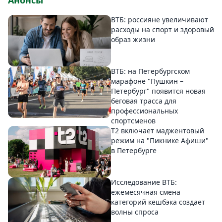
Анонсы
ВТБ: россияне увеличивают
расходы на спорт и здоровый
образ жизни
ВТБ: на Петербургском
марафоне "Пушкин –
Петербург" появится новая
беговая трасса для
профессиональных
спортсменов
Т2 включает маджентовый
режим на "Пикнике Афиши"
в Петербурге
Исследование ВТБ:
ежемесячная смена
категорий кешбэка создает
волны спроса