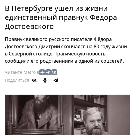
Петербург
В Петербурге ушёл из жизни
Россия
единственный правнук Фёдора
Мир
Достоевского
Здоровье
Еда
Правнук великого русского писателя Фёдора
Туризм
Достоевского Дмитрий скончался на 80 году жизни
Мода
в Северной столице. Трагическую новость
Театр
сообщили его родственники в одной из соцсетей.
Кино
Читайте Metro в
Афиша
Поделиться
Книги
Выставки
Пресс-
релизы
О
Metro
Стримы