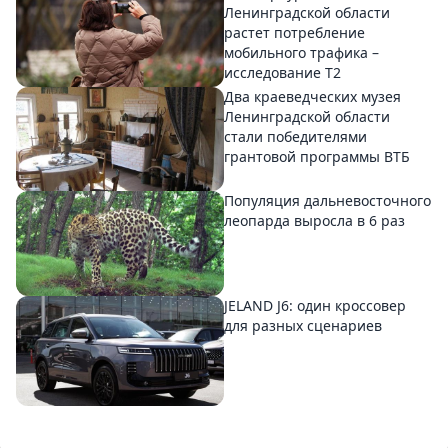
Ленинградской области
растет потребление
мобильного трафика –
исследование T2
Два краеведческих музея
Ленинградской области
стали победителями
грантовой программы ВТБ
Популяция дальневосточного
леопарда выросла в 6 раз
JELAND J6: один кроссовер
для разных сценариев