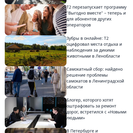
Т2 перезапускает программу
"Выгодно вместе" – теперь и
для абонентов других
операторов
Зубры в онлайне: Т2
оцифровал места отдыха и
наблюдения за дикими
животными в Ленобласти
Самокатный сбор: найдено
решение проблемы
самокатов в Ленинградской
области
Блогер, которого хотят
оштрафовать за ремонт
дорог, встретился с «Новыми
людьми»
В Петербурге и