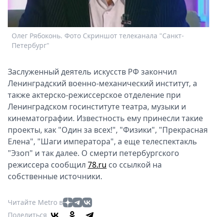
Спецпроекты
Звезды
Выборы
Олег Рябоконь. Фото Скриншот телеканала "Санкт-
2026
Петербург"
Скачай
Metro
Заслуженный деятель искусств РФ закончил
Ленинградский военно-механический институт, а
также актерско-режиссерское отделение при
Ленинградском госинституте театра, музыки и
кинематографии. Известность ему принесли такие
проекты, как "Один за всех!", "Физики", "Прекрасная
Елена", "Шаги императора", а еще телеспектакль
"Эзоп" и так далее. О смерти петербургского
режиссера сообщил
78.ru
со ссылкой на
собственные источники.
Читайте Metro в
Поделиться