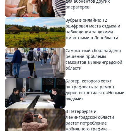
для абонентов других
операторов
Зубры в онлайне: Т2
оцифровал места отдыха и
наблюдения за дикими
животными в Ленобласти
Самокатный сбор: найдено
решение проблемы
самокатов в Ленинградской
области
Блогер, которого хотят
оштрафовать за ремонт
дорог, встретился с «Новыми
людьми»
В Петербурге и
Ленинградской области
растет потребление
мобильного трафика –