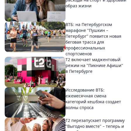
образ жизни
ВТБ: на Петербургском
марафоне "Пушкин –
Петербург" появится новая
беговая трасса для
профессиональных
спортсменов
Т2 включает маджентовый
режим на "Пикнике Афиши"
в Петербурге
Исследование ВТБ:
ежемесячная смена
категорий кешбэка создает
волны спроса
Т2 перезапускает программу
"Выгодно вместе" – теперь и