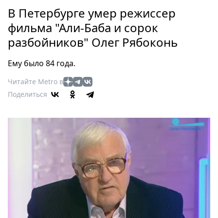
Петербург
В Петербурге умер режиссер
Россия
фильма "Али-Баба и сорок
Мир
разбойников" Олег Рябоконь
Здоровье
Еда
Ему было 84 года.
Туризм
Мода
Читайте Metro в
Поделиться
Театр
Кино
Афиша
Книги
Выставки
Пресс-
релизы
О
Metro
Стримы