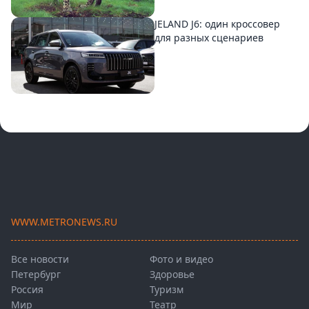
JELAND J6: один кроссовер
для разных сценариев
WWW.METRONEWS.RU
Все новости
Фото и видео
Петербург
Здоровье
Россия
Туризм
Мир
Театр