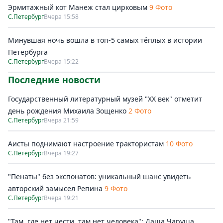
Эрмитажный кот Манеж стал цирковым
9 Фото
С.Петербург
Вчера 15:58
Минувшая ночь вошла в топ-5 самых тёплых в истории
Петербурга
С.Петербург
Вчера 15:22
Последние новости
Государственный литературный музей "ХХ век" отметит
день рождения Михаила Зощенко
2 Фото
С.Петербург
Вчера 21:59
Аисты поднимают настроение трактористам
10 Фото
С.Петербург
Вчера 19:27
"Пенаты" без экспонатов: уникальный шанс увидеть
авторский замысел Репина
9 Фото
С.Петербург
Вчера 19:21
"Там, где нет чести, там нет человека": Даша Чаруша