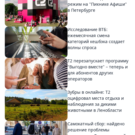
режим на "Пикнике Афиши"
в Петербурге
Исследование ВТБ:
ежемесячная смена
категорий кешбэка создает
волны спроса
Т2 перезапускает программу
"Выгодно вместе" – теперь и
для абонентов других
операторов
Зубры в онлайне: Т2
оцифровал места отдыха и
наблюдения за дикими
животными в Ленобласти
Самокатный сбор: найдено
решение проблемы