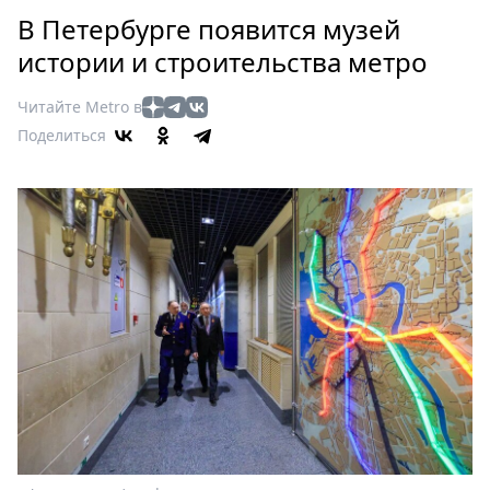
Петербург
В Петербурге появится музей
Россия
истории и строительства метро
Мир
Здоровье
Читайте Metro в
Еда
Поделиться
Туризм
Мода
Театр
Кино
Афиша
Книги
Выставки
Пресс-
релизы
О
Metro
Стримы