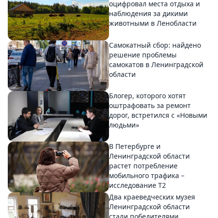
оцифровал места отдыха и
наблюдения за дикими
животными в Ленобласти
Самокатный сбор: найдено
решение проблемы
самокатов в Ленинградской
области
Блогер, которого хотят
оштрафовать за ремонт
дорог, встретился с «Новыми
людьми»
В Петербурге и
Ленинградской области
растет потребление
мобильного трафика –
исследование T2
Два краеведческих музея
Ленинградской области
стали победителями