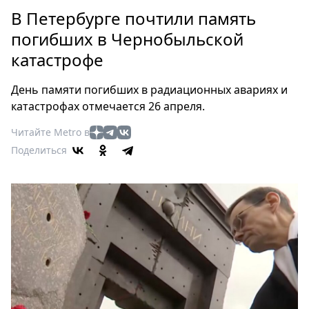
Петербург
В Петербурге почтили память
Россия
погибших в Чернобыльской
Мир
катастрофе
Здоровье
Еда
День памяти погибших в радиационных авариях и
Туризм
катастрофах отмечается 26 апреля.
Мода
Читайте Metro в
Театр
Поделиться
Кино
Афиша
Книги
Выставки
Пресс-
релизы
О
Metro
Стримы