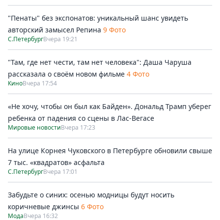
"Пенаты" без экспонатов: уникальный шанс увидеть
авторский замысел Репина
9 Фото
С.Петербург
Вчера 19:21
"Там, где нет чести, там нет человека": Даша Чаруша
рассказала о своём новом фильме
4 Фото
Кино
Вчера 17:54
«Не хочу, чтобы он был как Байден». Дональд Трамп уберег
ребенка от падения со сцены в Лас-Вегасе
Мировые новости
Вчера 17:23
На улице Корнея Чуковского в Петербурге обновили свыше
7 тыс. «квадратов» асфальта
С.Петербург
Вчера 17:01
Забудьте о синих: осенью модницы будут носить
коричневые джинсы
6 Фото
Мода
Вчера 16:32