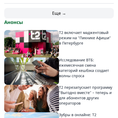
Еще →
Анонсы
Т2 включает маджентовый
режим на "Пикнике Афиши"
в Петербурге
Исследование ВТБ:
ежемесячная смена
категорий кешбэка создает
волны спроса
Т2 перезапускает программу
"Выгодно вместе" – теперь и
для абонентов других
операторов
Зубры в онлайне: Т2