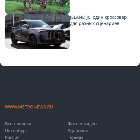
JELAND J6: один кроссовер
для разных сценариев
WWW.METRONEWS.RU
Все новости
Фото и видео
Петербург
Здоровье
Россия
Туризм