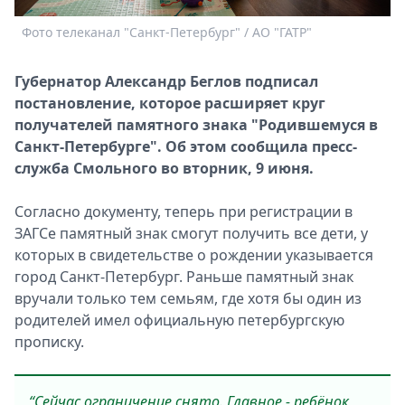
Спецпроекты
Фото телеканал "Санкт-Петербург" / АО "ГАТР"
Звезды
Выборы
Губернатор Александр Беглов подписал
2026
постановление, которое расширяет круг
Скачай
получателей памятного знака "Родившемуся в
Metro
Санкт-Петербурге". Об этом сообщила пресс-
служба Смольного во вторник, 9 июня.
Согласно документу, теперь при регистрации в
ЗАГСе памятный знак смогут получить все дети, у
которых в свидетельстве о рождении указывается
город Санкт-Петербург. Раньше памятный знак
вручали только тем семьям, где хотя бы один из
родителей имел официальную петербургскую
прописку.
“Сейчас ограничение снято. Главное - ребёнок