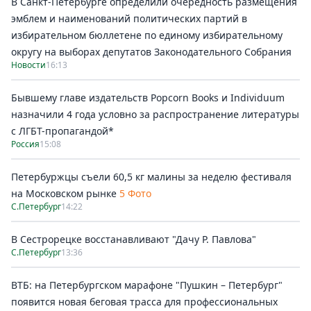
В Санкт-Петербурге определили очередность размещения
эмблем и наименований политических партий в
избирательном бюллетене по единому избирательному
округу на выборах депутатов Законодательного Собрания
Новости
16:13
Бывшему главе издательств Popcorn Books и Individuum
назначили 4 года условно за распространение литературы
с ЛГБТ-пропагандой*
Россия
15:08
Петербуржцы съели 60,5 кг малины за неделю фестиваля
на Московском рынке
5 Фото
С.Петербург
14:22
В Сестрорецке восстанавливают "Дачу Р. Павлова"
С.Петербург
13:36
ВТБ: на Петербургском марафоне "Пушкин – Петербург"
появится новая беговая трасса для профессиональных