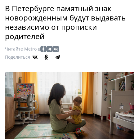
Петербург
В Петербурге памятный знак
Россия
новорожденным будут выдавать
Мир
независимо от прописки
Здоровье
родителей
Еда
Туризм
Читайте Metro в
Мода
Поделиться
Театр
Кино
Афиша
Книги
Выставки
Пресс-
релизы
О
Metro
Стримы