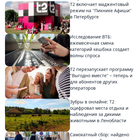
Т2 включает маджентовый
режим на "Пикнике Афиши"
в Петербурге
Исследование ВТБ:
ежемесячная смена
категорий кешбэка создает
волны спроса
Т2 перезапускает программу
"Выгодно вместе" – теперь и
для абонентов других
операторов
Зубры в онлайне: Т2
оцифровал места отдыха и
наблюдения за дикими
животными в Ленобласти
Самокатный сбор: найдено