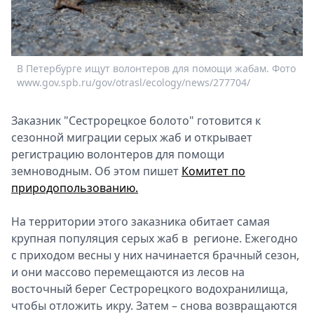
Спецпроекты
Звезды
Выборы
2026
В Петербурге ищут волонтеров для помощи жабам. Фото
В
Скачай
www.gov.spb.ru/gov/otrasl/ecology/news/277704/
w
Metro
Заказник "Сестрорецкое болото" готовится к
сезонной миграции серых жаб и открывает
регистрацию волонтеров для помощи
земноводным. Об этом пишет
Комитет по
природопользованию.
На территории этого заказника обитает самая
крупная популяция серых жаб в регионе. Ежегодно
с приходом весны у них начинается брачный сезон,
и они массово перемещаются из лесов на
восточный берег Сестрорецкого водохранилища,
чтобы отложить икру. Затем – снова возвращаются