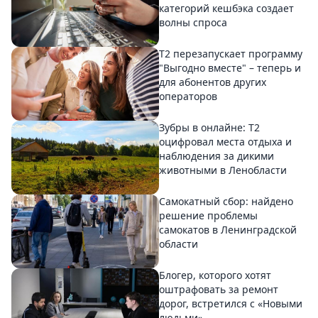
категорий кешбэка создает
волны спроса
Т2 перезапускает программу
"Выгодно вместе" – теперь и
для абонентов других
операторов
Зубры в онлайне: Т2
оцифровал места отдыха и
наблюдения за дикими
животными в Ленобласти
Самокатный сбор: найдено
решение проблемы
самокатов в Ленинградской
области
Блогер, которого хотят
оштрафовать за ремонт
дорог, встретился с «Новыми
людьми»