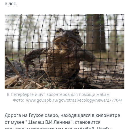
в лес.
В Петербурге ищут волонтеров для помощи жабам.
Фото:
www.gov.spb.ru/gov/otrasl/ecology/news/277704/
Дорога на Глухое озеро, находящаяся в километре
от музея "Шалаш В.И.Ленина", становится
серьезным препятствием для амфибий. Чтобы