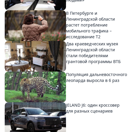
В Петербурге и
Ленинградской области
растет потребление
мобильного трафика –
исследование T2
Два краеведческих музея
Ленинградской области
стали победителями
грантовой программы ВТБ
Популяция дальневосточного
леопарда выросла в 6 раз
JELAND J6: один кроссовер
для разных сценариев