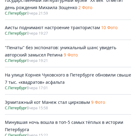
Государственный литературный музей "ХХ век" отметит
день рождения Михаила Зощенко
2 Фото
С.Петербург
Вчера 21:59
Аисты поднимают настроение трактористам
10 Фото
С.Петербург
Вчера 19:27
"Пенаты" без экспонатов: уникальный шанс увидеть
авторский замысел Репина
9 Фото
С.Петербург
Вчера 19:21
На улице Корнея Чуковского в Петербурге обновили свыше
7 тыс. «квадратов» асфальта
С.Петербург
Вчера 17:01
Эрмитажный кот Манеж стал цирковым
9 Фото
С.Петербург
Вчера 15:58
Минувшая ночь вошла в топ-5 самых тёплых в истории
Петербурга
С.Петербург
Вчера 15:22