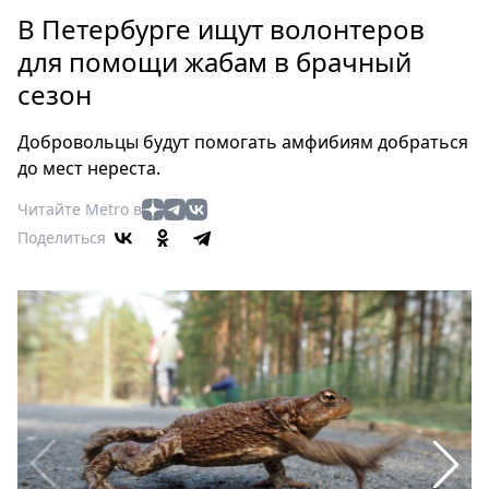
Петербург
В Петербурге ищут волонтеров
Россия
для помощи жабам в брачный
Мир
сезон
Здоровье
Еда
Добровольцы будут помогать амфибиям добраться
Туризм
до мест нереста.
Мода
Читайте Metro в
Театр
Поделиться
Кино
Афиша
Книги
Выставки
Пресс-
релизы
О
Metro
Стримы