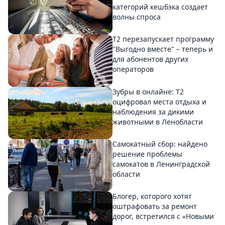
категорий кешбэка создает
волны спроса
Т2 перезапускает программу
"Выгодно вместе" – теперь и
для абонентов других
операторов
Зубры в онлайне: Т2
оцифровал места отдыха и
наблюдения за дикими
животными в Ленобласти
Самокатный сбор: найдено
решение проблемы
самокатов в Ленинградской
области
Блогер, которого хотят
оштрафовать за ремонт
дорог, встретился с «Новыми