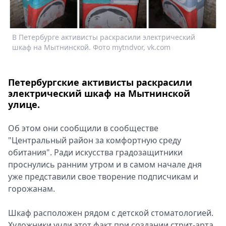
Спецпроекты
Звезды
Выборы
В Петербурге активисты раскрасили электрический
В
2026
шкаф на Мытнинской. Фото mytndvor, vk.com
ш
Скачай
Metro
Петербургские активисты раскрасили
электрический шкаф на Мытнинской
улице.
Об этом они сообщили в сообществе
"Центральный район за комфортную среду
обитания". Ради искусства градозащитники
проснулись ранним утром и в самом начале дня
уже представили свое творение подписчикам и
горожанам.
Шкаф расположен рядом с детской стоматологией.
Художники учли этот факт при создании стрит-арта.