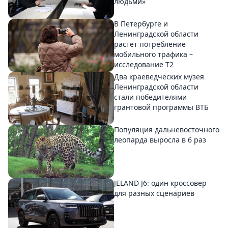
людьми»
В Петербурге и
Ленинградской области
растет потребление
мобильного трафика –
исследование T2
Два краеведческих музея
Ленинградской области
стали победителями
грантовой программы ВТБ
Популяция дальневосточного
леопарда выросла в 6 раз
JELAND J6: один кроссовер
для разных сценариев