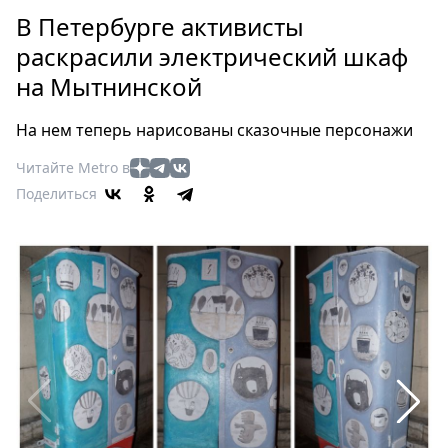
Петербург
В Петербурге активисты
Россия
раскрасили электрический шкаф
Мир
на Мытнинской
Здоровье
Еда
На нем теперь нарисованы сказочные персонажи
Туризм
Мода
Читайте Metro в
Поделиться
Театр
Кино
Афиша
Книги
Выставки
Пресс-
релизы
О
Metro
Стримы