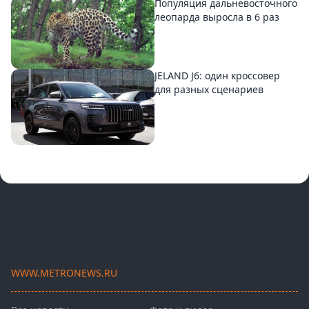
Популяция дальневосточного
леопарда выросла в 6 раз
JELAND J6: один кроссовер
для разных сценариев
WWW.METRONEWS.RU