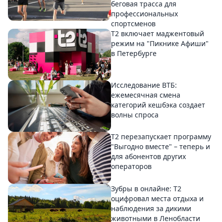
беговая трасса для
профессиональных
спортсменов
Т2 включает маджентовый
режим на "Пикнике Афиши"
в Петербурге
Исследование ВТБ:
ежемесячная смена
категорий кешбэка создает
волны спроса
Т2 перезапускает программу
"Выгодно вместе" – теперь и
для абонентов других
операторов
Зубры в онлайне: Т2
оцифровал места отдыха и
наблюдения за дикими
животными в Ленобласти