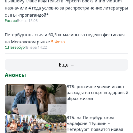
Бывшему главе издательств Popcorn Books и Individuum
назначили 4 года условно за распространение литературы
с ЛГБТ-пропагандой*
Россия
Вчера 15:08
Петербуржцы съели 60,5 кг малины за неделю фестиваля
на Московском рынке
5 Фото
С.Петербург
Вчера 14:22
Еще →
Анонсы
ВТБ: россияне увеличивают
расходы на спорт и здоровый
образ жизни
ВТБ: на Петербургском
марафоне "Пушкин –
Петербург" появится новая