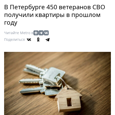
Петербург
В Петербурге 450 ветеранов СВО
Россия
получили квартиры в прошлом
Мир
году
Здоровье
Еда
Читайте Metro в
Туризм
Поделиться
Мода
Театр
Кино
Афиша
Книги
Выставки
Пресс-
релизы
О
Metro
Стримы