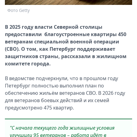
Спецпроекты
Фото Getty
Звезды
Выборы
В 2025 году власти Северной столицы
2026
предоставили благоустроенные квартиры 450
Скачай
ветеранам специальной военной операции
Metro
(СВО). О том, как Петербург поддерживает
защитников страны, рассказали в жилищном
комитете города.
В ведомстве подчеркнули, что в прошлом году
Петербург полностью выполнил план по
обеспечению жильём ветеранов СВО. В 2026 году
для ветеранов боевых действий и их семей
предусмотрено 475 квартир.
"С начала текущего года жилищные условия
улучшили 95 ветеранов – работа идёт в