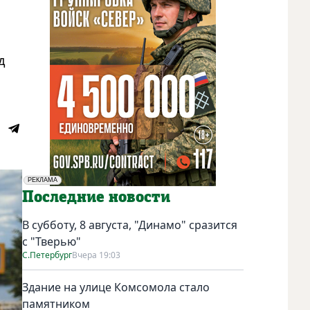
д
РЕКЛАМА
Социальная реклама
Последние новости
В субботу, 8 августа, "Динамо" сразится
с "Тверью"
С.Петербург
Вчера 19:03
Здание на улице Комсомола стало
памятником