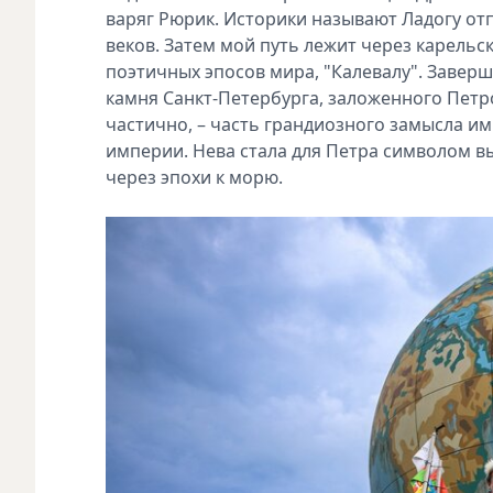
варяг Рюрик. Историки называют Ладогу от
веков. Затем мой путь лежит через карельс
поэтичных эпосов мира, "Калевалу". Завер
камня Санкт‑Петербурга, заложенного Петро
частично, – часть грандиозного замысла 
империи. Нева стала для Петра символом вы
через эпохи к морю.