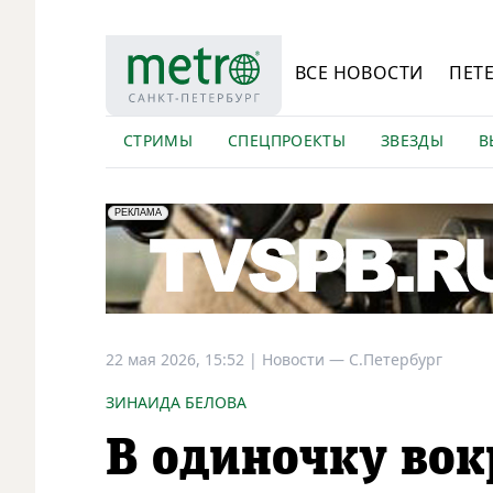
ВСЕ НОВОСТИ
ПЕТ
СТРИМЫ
СПЕЦПРОЕКТЫ
ЗВЕЗДЫ
В
erid: LdtCK5Efv
АО "ГАТР", ИНН: 7841320717
РЕКЛАМА
22 мая 2026, 15:52
|
Новости —
С.Петербург
ЗИНАИДА БЕЛОВА
В одиночку вок