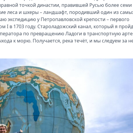
правной точкой династии, правившей Русью более семи
кие леса и шхеры – ландшафт, породивший один из самы
шаю экспедицию у Петропавловской крепости – первого
м I в 1703 году. Староладожский канал, который я прой
императора по превращению Ладоги в транспортную арт
хода к морю. Получается, река течёт, и мы следуем за н