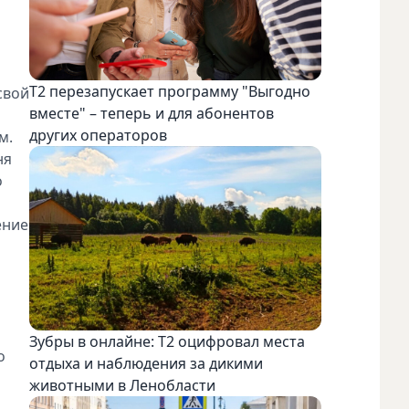
Т2 перезапускает программу "Выгодно
свой
вместе" – теперь и для абонентов
других операторов
м.
ня
о
ение
Зубры в онлайне: Т2 оцифровал места
о
отдыха и наблюдения за дикими
животными в Ленобласти