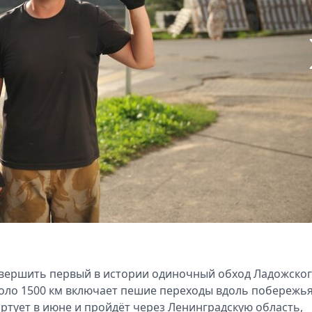
овершить первый в истории одиночный обход Ладожско
ло 1500 км включает пешие переходы вдоль побережья
ртует в июне и пройдёт через Ленинградскую область,