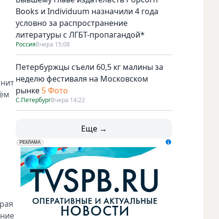
Books и Individuum назначили 4 года
условно за распространение
литературы с ЛГБТ-пропагандой*
Россия
Вчера 15:08
Петербуржцы съели 60,5 кг малины за
неделю фестиваля на Московском
инит
рынке
5 Фото
дём
С.Петербург
Вчера 14:22
Еще →
erid: LdtCK5udn
АО "ГАТР", ИНН: 7841320717
РЕКЛАМА
арая
ение