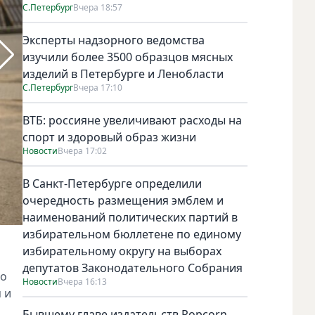
С.Петербург
Вчера 18:57
Эксперты надзорного ведомства
изучили более 3500 образцов мясных
изделий в Петербурге и Ленобласти
С.Петербург
Вчера 17:10
ВТБ: россияне увеличивают расходы на
спорт и здоровый образ жизни
Новости
Вчера 17:02
В Санкт-Петербурге определили
очередность размещения эмблем и
наименований политических партий в
избирательном бюллетене по единому
Фото предоставлено героем публикации
избирательному округу на выборах
депутатов Законодательного Собрания
го
Новости
Вчера 16:13
 и
Бывшему главе издательств Popcorn