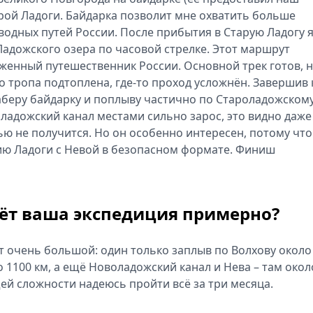
арой Ладоги. Байдарка позволит мне охватить больше
водных путей России. После прибытия в Старую Ладогу 
Ладожского озера по часовой стрелке. Этот маршрут
уженный путешественник России. Основной трек готов, 
о тропа подтоплена, где‑то проход усложнён. Завершив 
 заберу байдарку и поплыву частично по Староладожском
ладожский канал местами сильно зарос, это видно даже
ью не получится. Но он особенно интересен, потому что
ию Ладоги с Невой в безопасном формате. Финиш
мёт ваша экспедиция примерно?
ут очень большой: один только заплыв по Волхову около
1100 км, а ещё Новоладожский канал и Нева – там окол
ей сложности надеюсь пройти всё за три месяца.