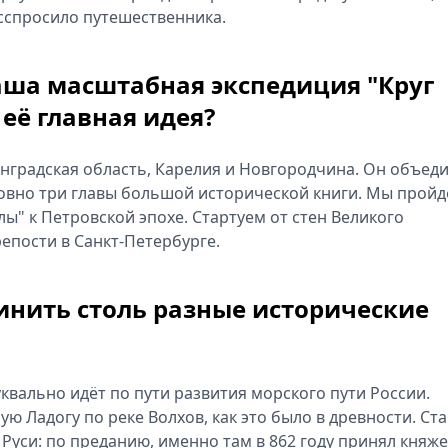
сспросило путешественника.
ваша масштабная экспедиция "Круг
 её главная идея?
нградская область, Карелия и Новгородчина. Он объед
ловно три главы большой исторической книги. Мы прой
лы" к Петровской эпохе. Стартуем от стен Великого
епости в Санкт‑Петербурге.
инить столь разные исторические
квально идёт по пути развития морского пути России.
ю Ладогу по реке Волхов, как это было в древности. Ст
Руси: по преданию, именно там в 862 году принял княж