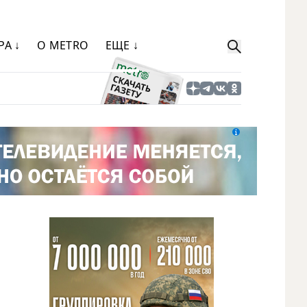
РА ↓
О METRO
ЕЩЕ ↓