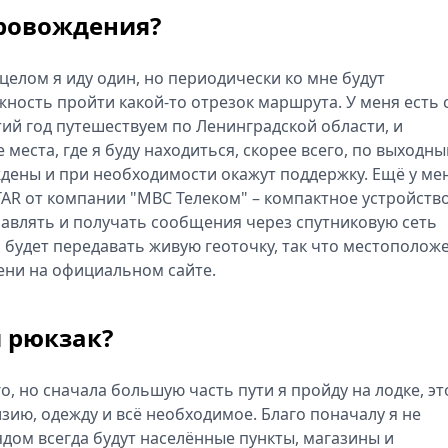
провождения?
целом я иду один, но периодически ко мне будут
ожность пройти какой‑то отрезок маршрута. У меня есть 
етий год путешествуем по Ленинградской области, и
 места, где я буду находиться, скорее всего, по выходны
дены и при необходимости окажут поддержку. Ещё у ме
TAR от компании "МВС Телеком" – компактное устройств
равлять и получать сообщения через спутниковую сеть
но будет передавать живую геоточку, так что местополож
ени на официальном сайте.
ш рюкзак?
о, но сначала большую часть пути я пройду на лодке, эт
зию, одежду и всё необходимое. Благо поначалу я не
ядом всегда будут населённые пункты, магазины и