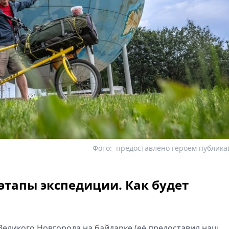
Фото:
предоставлено героем публик
этапы экспедиции. Как будет
з Великого Новгорода на байдарке (её предоставил наш