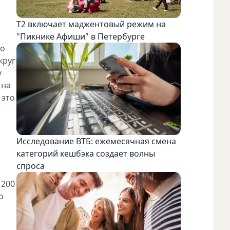
я
Т2 включает маджентовый режим на
"Пикнике Афиши" в Петербурге
но
круг
у
 на
 это
Исследование ВТБ: ежемесячная смена
категорий кешбэка создает волны
спроса
 200
о