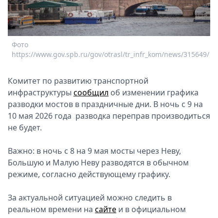
Спецпроекты
Звезды
Выборы
Фото
2026
https://www.gov.spb.ru/gov/otrasl/tr_infr_kom/news/315649/
Скачай
Metro
Комитет по развитию транспортной
инфраструктуры
сообщил
об изменении графика
разводки мостов в праздничные дни. В ночь с 9 на
10 мая 2026 года разводка переправ производиться
не будет.
Важно: в ночь с 8 на 9 мая мосты через Неву,
Большую и Малую Неву разводятся в обычном
режиме, согласно действующему графику.
За актуальной ситуацией можно следить в
реальном времени на
сайте
и в официальном