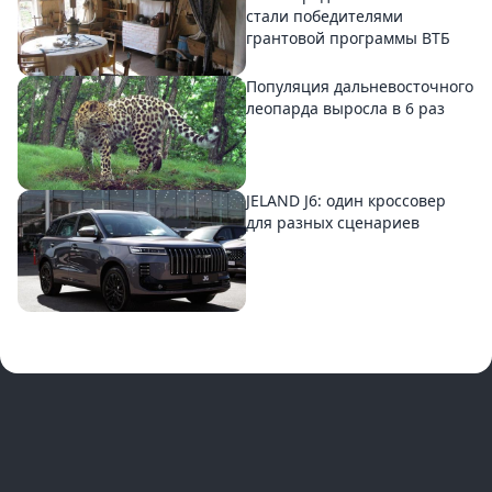
стали победителями
грантовой программы ВТБ
Популяция дальневосточного
леопарда выросла в 6 раз
JELAND J6: один кроссовер
для разных сценариев