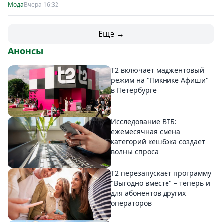
Мода
Вчера 16:32
Еще →
Анонсы
Т2 включает маджентовый
режим на "Пикнике Афиши"
в Петербурге
Исследование ВТБ:
ежемесячная смена
категорий кешбэка создает
волны спроса
Т2 перезапускает программу
"Выгодно вместе" – теперь и
для абонентов других
операторов