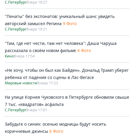
С.Петербург
Вчера 19:27
"Пенаты" без экспонатов: уникальный шанс увидеть
авторский замысел Репина
9 Фото
С.Петербург
Вчера 19:21
"Там, где нет чести, там нет человека": Даша Чаруша
рассказала о своём новом фильме
4 Фото
Кино
Вчера 17:54
«Не хочу, чтобы он был как Байден». Дональд Трамп уберег
ребенка от падения со сцены в Лас-Вегасе
Мировые новости
Вчера 17:23
На улице Корнея Чуковского в Петербурге обновили свыше
7 тыс. «квадратов» асфальта
С.Петербург
Вчера 17:01
Забудьте о синих: осенью модницы будут носить
коричневые джинсы
6 Фото