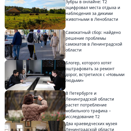
Зубры в онлайне: Т2
оцифровал места отдыха и
наблюдения за дикими
животными в Ленобласти
Самокатный сбор: найдено
решение проблемы
самокатов в Ленинградской
области
Блогер, которого хотят
оштрафовать за ремонт
дорог, встретился с «Новыми
людьми»
В Петербурге и
Ленинградской области
растет потребление
мобильного трафика –
исследование T2
Два краеведческих музея
Ленинградской области