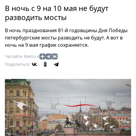
Петербург
В ночь с 9 на 10 мая не будут
Россия
разводить мосты
Мир
Здоровье
В ночь празднования 81-й годовщины Дня Победы
Еда
петербургские мосты разводить не будут. А вот в
Туризм
ночь на 9 мая график сохраняется.
Мода
Читайте Metro в
Театр
Поделиться
Кино
Афиша
Книги
Выставки
Пресс-
релизы
О
Metro
Стримы