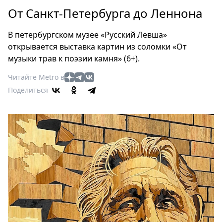
Петербург
От Санкт-Петербурга до Леннона
Россия
Мир
В петербургском музее «Русский Левша»
Здоровье
открывается выставка картин из соломки «От
Еда
музыки трав к поэзии камня» (6+).
Туризм
Читайте Metro в
Мода
Поделиться
Театр
Кино
Афиша
Книги
Выставки
Пресс-
релизы
О
Metro
Стримы