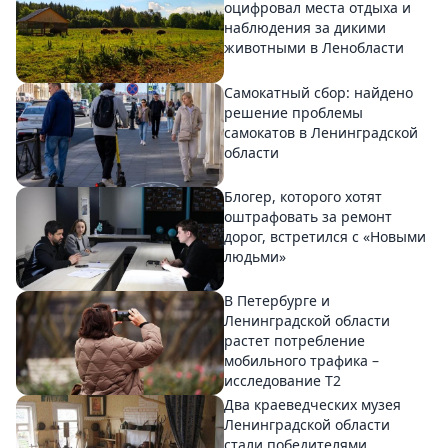
оцифровал места отдыха и
наблюдения за дикими
животными в Ленобласти
Самокатный сбор: найдено
решение проблемы
самокатов в Ленинградской
области
Блогер, которого хотят
оштрафовать за ремонт
дорог, встретился с «Новыми
людьми»
В Петербурге и
Ленинградской области
растет потребление
мобильного трафика –
исследование T2
Два краеведческих музея
Ленинградской области
стали победителями