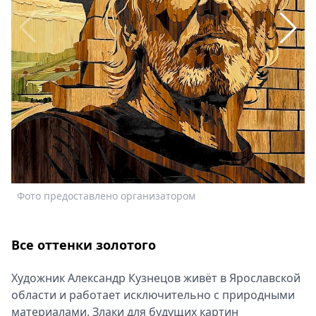
Спецпроекты
Звезды
Выборы
2026
Скачай
Metro
Ф
Фото предоставлено организатором
Все оттенки золотого
Художник Александр Кузнецов живёт в Ярославской
области и работает исключительно с природными
материалами. Злаки для будущих картин