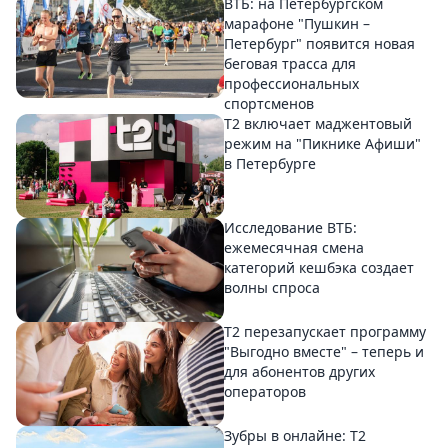
ВТБ: на Петербургском
марафоне "Пушкин –
Петербург" появится новая
беговая трасса для
профессиональных
спортсменов
Т2 включает маджентовый
режим на "Пикнике Афиши"
в Петербурге
Исследование ВТБ:
ежемесячная смена
категорий кешбэка создает
волны спроса
Т2 перезапускает программу
"Выгодно вместе" – теперь и
для абонентов других
операторов
Зубры в онлайне: Т2